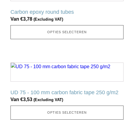
heeft
meerdere
Carbon epoxy round tubes
variaties.
Van
€
3,78
(Excluding VAT)
Deze
optie
OPTIES SELECTEREN
kan
gekozen
worden
op
Dit
de
product
productpagina
heeft
meerdere
UD 75 - 100 mm carbon fabric tape 250 g/m2
variaties.
Van
€
3,53
(Excluding VAT)
Deze
optie
OPTIES SELECTEREN
kan
gekozen
worden