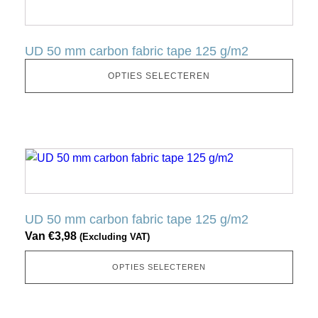
product
heeft
meerdere
UD 50 mm carbon fabric tape 125 g/m2
variaties.
Deze
OPTIES SELECTEREN
optie
kan
gekozen
worden
Dit
op
product
de
heeft
productpagina
meerdere
UD 50 mm carbon fabric tape 125 g/m2
variaties.
Van
€
3,98
(Excluding VAT)
Deze
optie
OPTIES SELECTEREN
kan
gekozen
worden