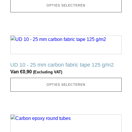
optie
OPTIES SELECTEREN
kan
gekozen
worden
op
Dit
de
product
productpagina
heeft
meerdere
UD 10 - 25 mm carbon fabric tape 125 g/m2
variaties.
Van
€
0,90
(Excluding VAT)
Deze
optie
OPTIES SELECTEREN
kan
gekozen
worden
op
Dit
de
product
productpagina