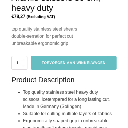
heavy duty
€
78,27
(Excluding VAT)
top quality stainless steel shears
double-serration for perfect cut
unbreakable ergonomic grip
aramid
TOEVOEGEN AAN WINKELWAGEN
scissors
30
cm,
Product Description
heavy
duty
Top quality stainless steel heavy duty
hoeveelheid
scissors, icetempered for a long lasting cut.
Made in Germany (Solingen)
Suitable for cutting multiple layers of fabrics
Ergonomically shaped grip in unbreakable
plastic with soft rubber inserts, providing a