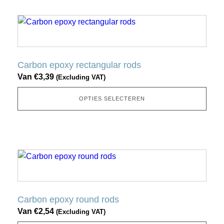
op
Dit
de
product
productpagina
heeft
meerdere
Carbon epoxy rectangular rods
variaties.
Van
€
3,39
(Excluding VAT)
Deze
optie
OPTIES SELECTEREN
kan
gekozen
worden
op
Dit
de
product
productpagina
heeft
meerdere
Carbon epoxy round rods
variaties.
Van
€
2,54
(Excluding VAT)
Deze