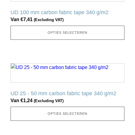
heeft
meerdere
UD 100 mm carbon fabric tape 340 g/m2
variaties.
Van
€
7,41
(Excluding VAT)
Deze
optie
OPTIES SELECTEREN
kan
gekozen
worden
op
Dit
de
product
productpagina
heeft
meerdere
UD 25 - 50 mm carbon fabric tape 340 g/m2
variaties.
Van
€
1,24
(Excluding VAT)
Deze
optie
OPTIES SELECTEREN
kan
gekozen
worden