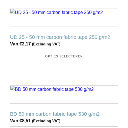
op
Dit
de
product
productpagina
heeft
meerdere
UD 25 - 50 mm carbon fabric tape 250 g/m2
variaties.
Van
€
2,17
(Excluding VAT)
Deze
optie
OPTIES SELECTEREN
kan
gekozen
worden
op
Dit
de
product
productpagina
heeft
meerdere
BD 50 mm carbon fabric tape 530 g/m2
variaties.
Van
€
8,51
(Excluding VAT)
Deze