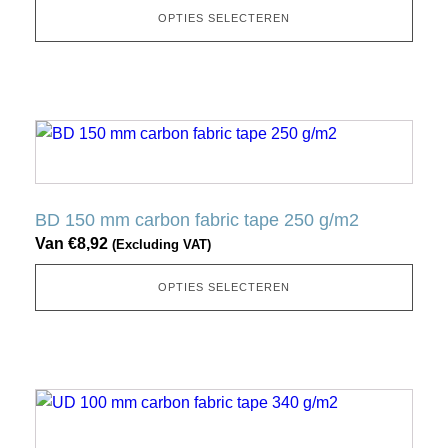
optie
OPTIES SELECTEREN
kan
gekozen
worden
op
Dit
de
product
productpagina
heeft
meerdere
BD 150 mm carbon fabric tape 250 g/m2
variaties.
Van
€
8,92
(Excluding VAT)
Deze
optie
OPTIES SELECTEREN
kan
gekozen
worden
op
Dit
de
product
productpagina