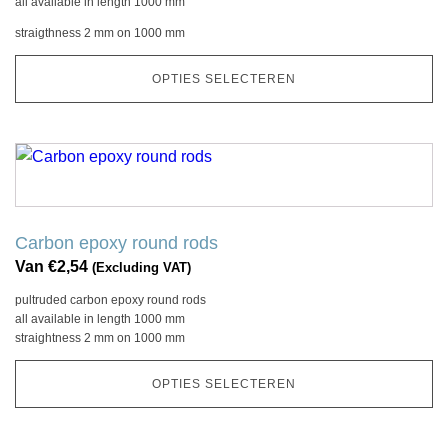
all available in length 1000 mm
kan
straigthness 2 mm on 1000 mm
gekozen
worden
OPTIES SELECTEREN
op
de
productpagina
Dit
product
heeft
meerdere
Carbon epoxy round rods
variaties.
Van
€
2,54
(Excluding VAT)
Deze
pultruded carbon epoxy round rods
optie
all available in length 1000 mm
kan
straightness 2 mm on 1000 mm
gekozen
worden
OPTIES SELECTEREN
op
de