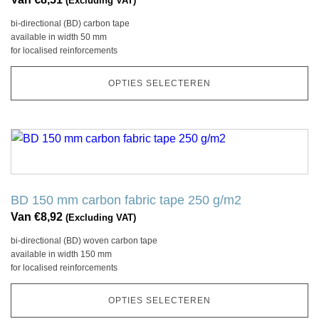
(Excluding VAT)
Deze
bi-directional (BD) carbon tape
optie
available in width 50 mm
kan
for localised reinforcements
gekozen
worden
OPTIES SELECTEREN
op
de
productpagina
Dit
product
heeft
meerdere
BD 150 mm carbon fabric tape 250 g/m2
variaties.
Van
€
8,92
(Excluding VAT)
Deze
bi-directional (BD) woven carbon tape
optie
available in width 150 mm
kan
for localised reinforcements
gekozen
worden
OPTIES SELECTEREN
op