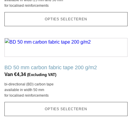
available in width 25 mm and 50 mm
kan
for localised reinforcements
gekozen
worden
OPTIES SELECTEREN
op
de
productpagina
Dit
product
heeft
meerdere
BD 50 mm carbon fabric tape 200 g/m2
variaties.
Van
€
4,34
(Excluding VAT)
Deze
bi-directional (BD) carbon tape
optie
available in width 50 mm
kan
for localised reinforcements
gekozen
worden
OPTIES SELECTEREN
op
de
productpagina