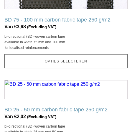
op
de
productpagina
BD 75 - 100 mm carbon fabric tape 250 g/m2
Van
€
3,68
(Excluding VAT)
bi-directional (BD) woven carbon tape
available in width 75 mm and 100 mm
for localised reinforcements
OPTIES SELECTEREN
Dit
product
heeft
meerdere
BD 25 - 50 mm carbon fabric tape 250 g/m2
variaties.
Van
€
2,02
(Excluding VAT)
Deze
bi-directional (BD) woven carbon tape
optie