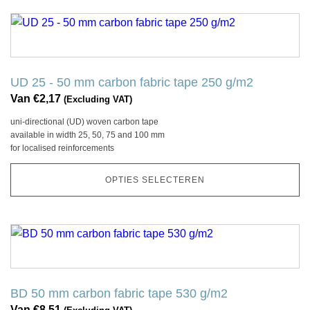
de
productpagina
Dit
product
heeft
meerdere
UD 25 - 50 mm carbon fabric tape 250 g/m2
variaties.
Van
€
2,17
(Excluding VAT)
Deze
uni-directional (UD) woven carbon tape
optie
available in width 25, 50, 75 and 100 mm
kan
for localised reinforcements
gekozen
worden
OPTIES SELECTEREN
op
de
productpagina
Dit
product
heeft
meerdere
BD 50 mm carbon fabric tape 530 g/m2
variaties.
Van
€
8,51