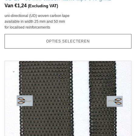
variaties.
Van
€
1,24
(Excluding VAT)
Deze
uni-directional (UD) woven carbon tape
optie
available in width 25 mm and 50 mm
kan
for localised reinforcements
gekozen
worden
OPTIES SELECTEREN
op
de
productpagina
Dit
product
heeft
meerdere
variaties.
Deze
optie
kan
gekozen
worden