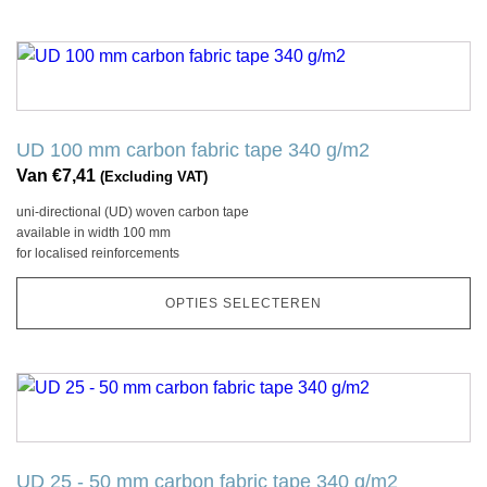
de
productpagina
Dit
product
heeft
meerdere
UD 100 mm carbon fabric tape 340 g/m2
variaties.
Van
€
7,41
(Excluding VAT)
Deze
uni-directional (UD) woven carbon tape
optie
available in width 100 mm
kan
for localised reinforcements
gekozen
worden
OPTIES SELECTEREN
op
de
productpagina
Dit
product
heeft
meerdere
UD 25 - 50 mm carbon fabric tape 340 g/m2