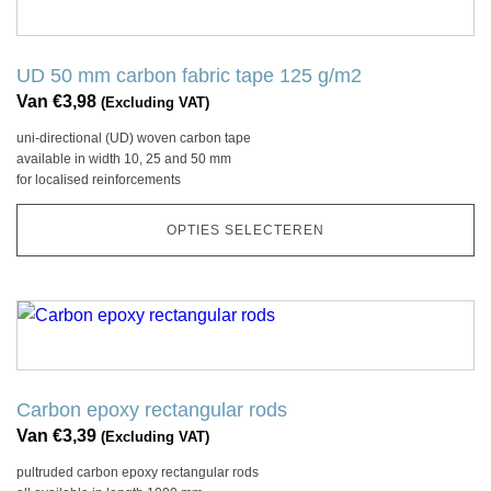
productpagina
product
heeft
meerdere
UD 50 mm carbon fabric tape 125 g/m2
variaties.
Van
€
3,98
(Excluding VAT)
Deze
uni-directional (UD) woven carbon tape
optie
available in width 10, 25 and 50 mm
kan
for localised reinforcements
gekozen
worden
OPTIES SELECTEREN
op
de
productpagina
Dit
product
heeft
meerdere
Carbon epoxy rectangular rods
variaties.
Van
€
3,39
(Excluding VAT)
Deze
pultruded carbon epoxy rectangular rods
optie