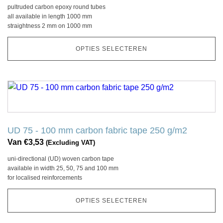
pultruded carbon epoxy round tubes
optie
all available in length 1000 mm
kan
straightness 2 mm on 1000 mm
gekozen
worden
OPTIES SELECTEREN
op
de
productpagina
Dit
product
heeft
meerdere
UD 75 - 100 mm carbon fabric tape 250 g/m2
variaties.
Van
€
3,53
(Excluding VAT)
Deze
uni-directional (UD) woven carbon tape
optie
available in width 25, 50, 75 and 100 mm
kan
for localised reinforcements
gekozen
worden
OPTIES SELECTEREN
op