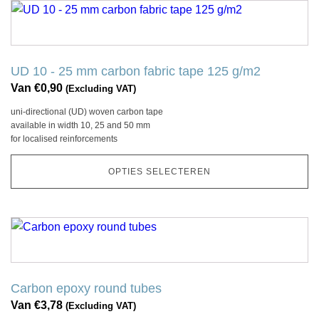
productpagina
Dit
product
heeft
meerdere
UD 10 - 25 mm carbon fabric tape 125 g/m2
variaties.
Van
€
0,90
(Excluding VAT)
Deze
uni-directional (UD) woven carbon tape
optie
available in width 10, 25 and 50 mm
kan
for localised reinforcements
gekozen
worden
OPTIES SELECTEREN
op
de
productpagina
Dit
product
heeft
meerdere
Carbon epoxy round tubes
variaties.
Van
€
3,78
(Excluding VAT)
Deze