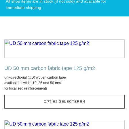
All shop items are in stock (if not sold) and available for
immediate shipping.
Dit
product
heeft
meerdere
UD 50 mm carbon fabric tape 125 g/m2
variaties.
uni-directional (UD) woven carbon tape
Deze
available in width 10, 25 and 50 mm
optie
for localised reinforcements
kan
gekozen
OPTIES SELECTEREN
worden
op
de
Dit