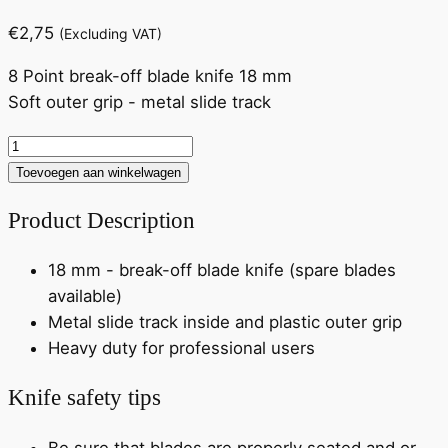
€
2,75
(Excluding VAT)
8 Point break-off blade knife 18 mm
Soft outer grip - metal slide track
18
mm
Toevoegen aan winkelwagen
break-
Product Description
off
blade
18 mm - break-off blade knife (spare blades
knife
available)
hoeveelheid
Metal slide track inside and plastic outer grip
Heavy duty for professional users
Knife safety tips
Be sure that blades are properly seated and or