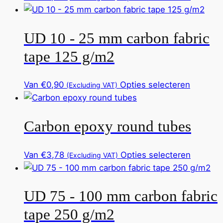
optie
product
product
kan
heeft
gekoze
UD 10 - 25 mm carbon fabric
meerde
worden
variaties
tape 125 g/m2
op
Deze
de
optie
product
Dit
Van
€
0,90
Opties selecteren
(Excluding VAT)
kan
product
gekoze
heeft
worden
Carbon epoxy round tubes
meerde
op
variaties
de
Deze
product
Dit
Van
€
3,78
Opties selecteren
(Excluding VAT)
optie
product
kan
heeft
gekoze
UD 75 - 100 mm carbon fabric
meerde
worden
variaties
tape 250 g/m2
op
Deze