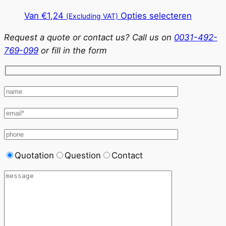
optie
Dit
Van
€
1,24
Opties selecteren
(Excluding VAT)
kan
product
gekozen
Request a quote or contact us? Call us on
0031-492-
heeft
worden
769-099
or fill in the form
meerder
op
variaties
de
Deze
productp
optie
kan
gekozen
worden
op
Quotation
Question
Contact
de
product