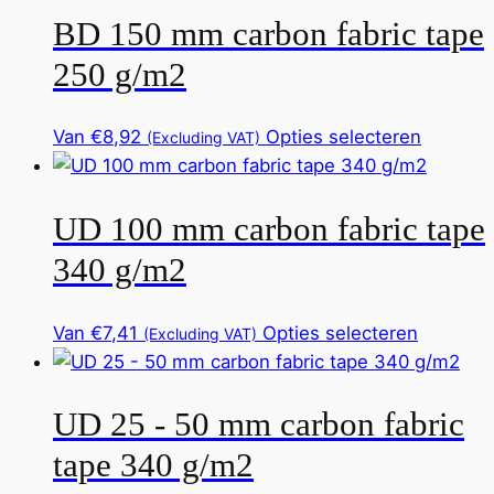
worden
BD 150 mm carbon fabric tape
meerder
op
variaties
de
250 g/m2
Deze
productp
optie
Dit
Van
€
8,92
Opties selecteren
(Excluding VAT)
kan
product
gekozen
heeft
worden
UD 100 mm carbon fabric tape
meerde
op
variaties
de
340 g/m2
Deze
product
optie
Dit
Van
€
7,41
Opties selecteren
(Excluding VAT)
kan
product
gekoze
heeft
worden
UD 25 - 50 mm carbon fabric
meerder
op
variaties
de
tape 340 g/m2
Deze
product