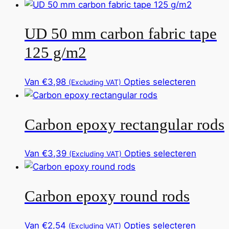
product
heeft
UD 50 mm carbon fabric tape
meerdere
variaties.
125 g/m2
Deze
optie
Dit
Van
€
3,98
Opties selecteren
(Excluding VAT)
kan
product
gekozen
heeft
worden
Carbon epoxy rectangular rods
meerde
op
variaties
de
Deze
productpagina
Dit
Van
€
3,39
Opties selecteren
(Excluding VAT)
optie
product
kan
heeft
gekoze
Carbon epoxy round rods
meerde
worden
variaties
op
Deze
Dit
Van
€
2,54
Opties selecteren
(Excluding VAT)
de