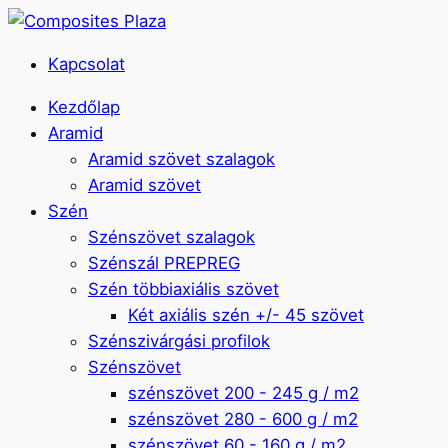
Kapcsolat
Kezdőlap
Aramid
Aramid szövet szalagok
Aramid szövet
Szén
Szénszövet szalagok
Szénszál PREPREG
Szén többiaxiális szövet
Két axiális szén +/- 45 szövet
Szénszivárgási profilok
Szénszövet
szénszövet 200 - 245 g / m2
szénszövet 280 - 600 g / m2
szénszövet 60 - 160 g / m2