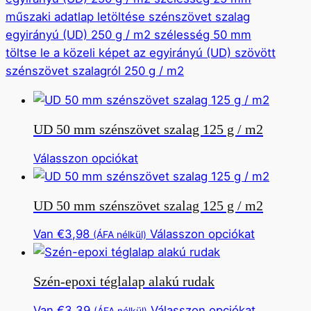
műszaki adatlap letöltése szénszövet szalag
egyirányú (UD) 250 g / m2 szélesség 50 mm
töltse le a közeli képet az egyirányú (UD) szövött
szénszövet szalagról 250 g / m2
UD 50 mm szénszövet szalag 125 g / m2
Ennek
Válasszon opciókat
a
terméknek
UD 50 mm szénszövet szalag 125 g / m2
több
változata
Ennek
Van
€
3,98
Válasszon opciókat
(ÁFA nélkül)
van.
a
Ez
termékne
Szén-epoxi téglalap alakú rudak
az
több
opció
változata
Ennek
Van
€
3,39
Válasszon opciókat
(ÁFA nélkül)