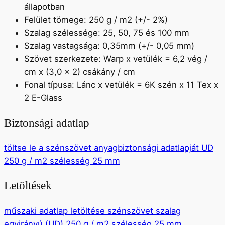
állapotban
Felület tömege: 250 g / m2 (+/- 2%)
Szalag szélessége: 25, 50, 75 és 100 mm
Szalag vastagsága: 0,35mm (+/- 0,05 mm)
Szövet szerkezete: Warp x vetülék = 6,2 vég /
cm x (3,0 x 2) csákány / cm
Fonal típusa: Lánc x vetülék = 6K szén x 11 Tex x
2 E-Glass
Biztonsági adatlap
töltse le a szénszövet anyagbiztonsági adatlapját UD
250 g / m2 szélesség 25 mm
Letöltések
műszaki adatlap letöltése szénszövet szalag
egyirányú (UD) 250 g / m2 szélesség 25 mm