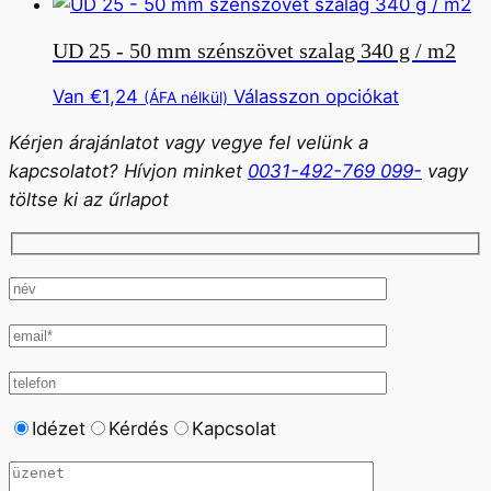
a
termékold
Ez
terméknek
választhat
UD 25 - 50 mm szénszövet szalag 340 g / m2
az
több
ki
opció
változata
Ennek
Van
€
1,24
Válasszon opciókat
(ÁFA nélkül)
a
van.
a
termékold
Kérjen árajánlatot vagy vegye fel velünk a
Ez
terméknek
választhat
kapcsolatot? Hívjon minket
0031-492-769 099-
vagy
az
több
ki
töltse ki az űrlapot
opció
változata
a
van.
termékold
Ez
választhat
az
ki
opció
a
termékold
választhat
Idézet
Kérdés
Kapcsolat
ki