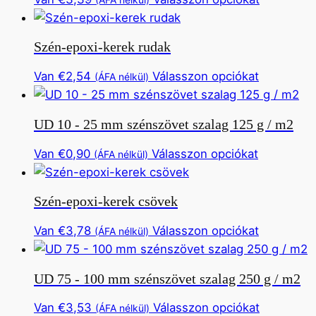
a
van.
a
termékoldalon
Ez
termékne
választható
Szén-epoxi-kerek rudak
az
több
ki
opció
változata
Ennek
Van
€
2,54
Válasszon opciókat
(ÁFA nélkül)
a
van.
a
termékold
Ez
termékne
választhat
UD 10 - 25 mm szénszövet szalag 125 g / m2
az
több
ki
opció
változata
Ennek
Van
€
0,90
Válasszon opciókat
(ÁFA nélkül)
a
van.
a
termékold
Ez
termékne
választha
Szén-epoxi-kerek csövek
az
több
ki
opció
változata
Ennek
Van
€
3,78
Válasszon opciókat
(ÁFA nélkül)
a
van.
a
termékold
Ez
termékne
választhat
UD 75 - 100 mm szénszövet szalag 250 g / m2
az
több
ki
opció
változata
Ennek
Van
€
3,53
Válasszon opciókat
(ÁFA nélkül)