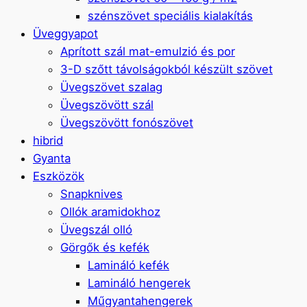
szénszövet speciális kialakítás
Üveggyapot
Aprított szál mat-emulzió és por
3-D szőtt távolságokból készült szövet
Üvegszövet szalag
Üvegszövött szál
Üvegszövött fonószövet
hibrid
Gyanta
Eszközök
Snapknives
Ollók aramidokhoz
Üvegszál olló
Görgők és kefék
Lamináló kefék
Lamináló hengerek
Műgyantahengerek