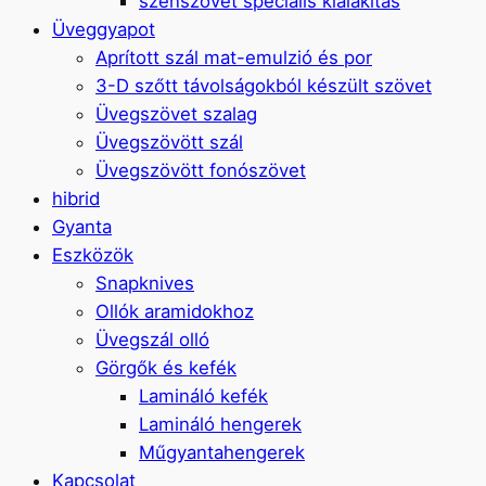
szénszövet speciális kialakítás
Üveggyapot
Aprított szál mat-emulzió és por
3-D szőtt távolságokból készült szövet
Üvegszövet szalag
Üvegszövött szál
Üvegszövött fonószövet
hibrid
Gyanta
Eszközök
Snapknives
Ollók aramidokhoz
Üvegszál olló
Görgők és kefék
Lamináló kefék
Lamináló hengerek
Műgyantahengerek
Kapcsolat