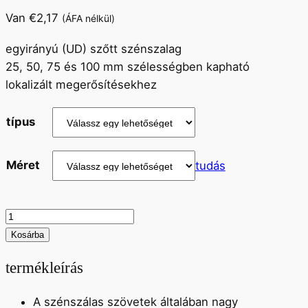
Van
€
2,17
(ÁFA nélkül)
egyirányú (UD) szőtt szénszalag
25, 50, 75 és 100 mm szélességben kapható
lokalizált megerősítésekhez
típus
Méret
tudás
UD
25
Kosárba
-
termékleírás
50
mm
A szénszálas szövetek általában nagy
-