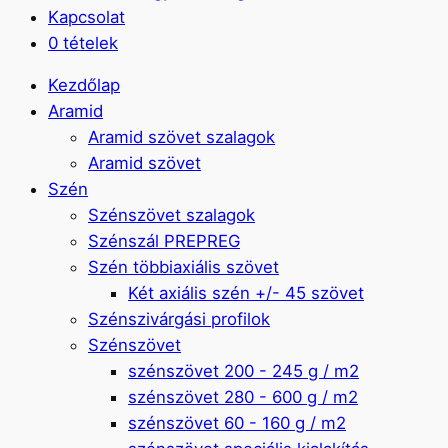
Kapcsolat
0 tételek
Kezdőlap
Aramid
Aramid szövet szalagok
Aramid szövet
Szén
Szénszövet szalagok
Szénszál PREPREG
Szén többiaxiális szövet
Két axiális szén +/- 45 szövet
Szénszivárgási profilok
Szénszövet
szénszövet 200 - 245 g / m2
szénszövet 280 - 600 g / m2
szénszövet 60 - 160 g / m2