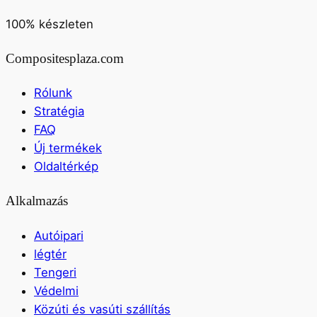
100% készleten
Compositesplaza.com
Rólunk
Stratégia
FAQ
Új termékek
Oldaltérkép
Alkalmazás
Autóipari
légtér
Tengeri
Védelmi
Közúti és vasúti szállítás