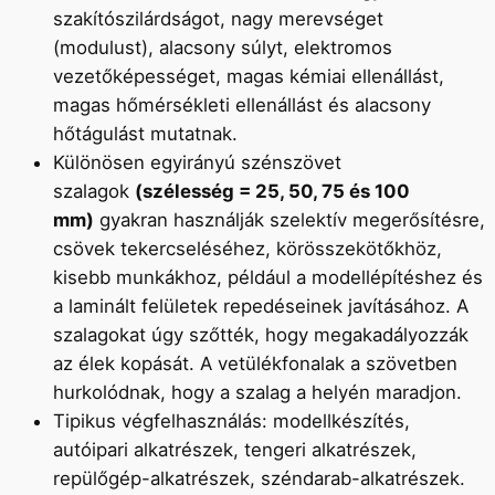
szakítószilárdságot, nagy merevséget
es
(modulust), alacsony súlyt, elektromos
szénszálas
vezetőképességet, magas kémiai ellenállást,
szalag
magas hőmérsékleti ellenállást és alacsony
250
hőtágulást mutatnak.
g/m2
Különösen egyirányú szénszövet
kapahéj
szalagok
(szélesség = 25, 50, 75 és 100
mm)
gyakran használják szelektív megerősítésre,
csövek tekercseléséhez, körösszekötőkhöz,
kisebb munkákhoz, például a modellépítéshez és
a laminált felületek repedéseinek javításához. A
szalagokat úgy szőtték, hogy megakadályozzák
az élek kopását. A vetülékfonalak a szövetben
hurkolódnak, hogy a szalag a helyén maradjon.
Tipikus végfelhasználás: modellkészítés,
autóipari alkatrészek, tengeri alkatrészek,
repülőgép-alkatrészek, széndarab-alkatrészek.