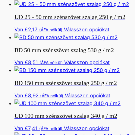
a
van.
a
termékold
Ez
termékne
választhat
UD 25 - 50 mm szénszövet szalag 250 g / m2
az
több
ki
opció
változata
Ennek
Van
€
2,17
Válasszon opciókat
(ÁFA nélkül)
a
van.
a
termékold
Ez
terméknek
választhat
BD 50 mm szénszövet szalag 530 g / m2
az
több
ki
opció
változata
Ennek
Van
€
8,51
Válasszon opciókat
(ÁFA nélkül)
a
van.
a
termékold
Ez
terméknek
választha
BD 150 mm szénszövet szalag 250 g / m2
az
több
ki
opció
változata
Ennek
Van
€
8,92
Válasszon opciókat
(ÁFA nélkül)
a
van.
a
termékold
Ez
termékne
választhat
UD 100 mm szénszövet szalag 340 g / m2
az
több
ki
opció
változata
Ennek
Van
€
7,41
Válasszon opciókat
(ÁFA nélkül)
a
van.