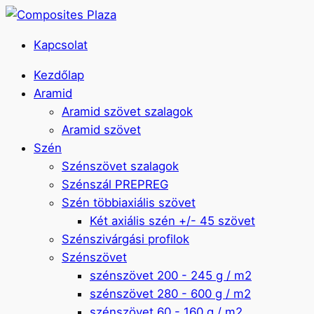
Kapcsolat
Kezdőlap
Aramid
Aramid szövet szalagok
Aramid szövet
Szén
Szénszövet szalagok
Szénszál PREPREG
Szén többiaxiális szövet
Két axiális szén +/- 45 szövet
Szénszivárgási profilok
Szénszövet
szénszövet 200 - 245 g / m2
szénszövet 280 - 600 g / m2
szénszövet 60 - 160 g / m2