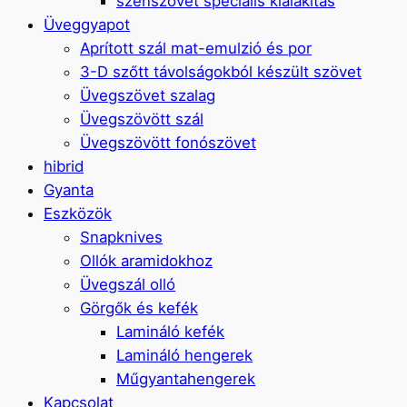
szénszövet speciális kialakítás
Üveggyapot
Aprított szál mat-emulzió és por
3-D szőtt távolságokból készült szövet
Üvegszövet szalag
Üvegszövött szál
Üvegszövött fonószövet
hibrid
Gyanta
Eszközök
Snapknives
Ollók aramidokhoz
Üvegszál olló
Görgők és kefék
Lamináló kefék
Lamináló hengerek
Műgyantahengerek
Kapcsolat