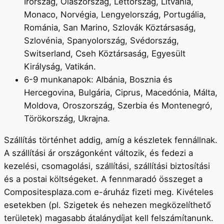
Írország, Olaszország, Lettország, Litvánia,
Monaco, Norvégia, Lengyelország, Portugália,
Románia, San Marino, Szlovák Köztársaság,
Szlovénia, Spanyolország, Svédország,
Switserland, Cseh Köztársaság, Egyesült
Királyság, Vatikán.
6-9 munkanapok: Albánia, Bosznia és
Hercegovina, Bulgária, Ciprus, Macedónia, Málta,
Moldova, Oroszország, Szerbia és Montenegró,
Törökország, Ukrajna.
Szállítás történhet addig, amíg a készletek fennállnak.
A szállítási ár országonként változik, és fedezi a
kezelési, csomagolási, szállítási, szállítási biztosítási
és a postai költségeket. A fennmaradó összeget a
Compositesplaza.com e-áruház fizeti meg. Kivételes
esetekben (pl. Szigetek és nehezen megközelíthető
területek) magasabb átalánydíjat kell felszámítanunk.