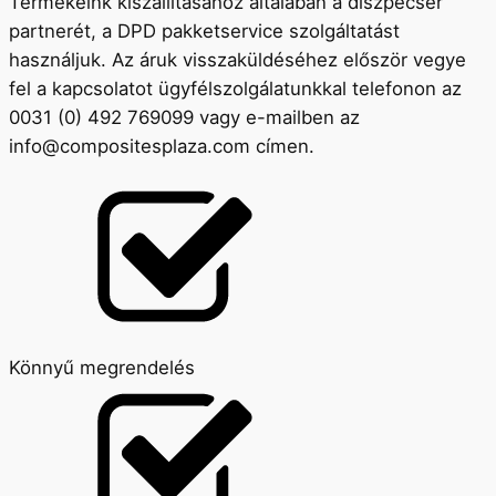
Termékeink kiszállításához általában a diszpécser
partnerét, a DPD pakketservice szolgáltatást
használjuk. Az áruk visszaküldéséhez először vegye
fel a kapcsolatot ügyfélszolgálatunkkal telefonon az
0031 (0) 492 769099 vagy e-mailben az
info@compositesplaza.com címen.
Könnyű megrendelés