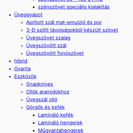
szénszövet speciális kialakítás
Üveggyapot
Aprított szál mat-emulzió és por
3-D szőtt távolságokból készült szövet
Üvegszövet szalag
Üvegszövött szál
Üvegszövött fonószövet
hibrid
Gyanta
Eszközök
Snapknives
Ollók aramidokhoz
Üvegszál olló
Görgők és kefék
Lamináló kefék
Lamináló hengerek
Műgyantahengerek