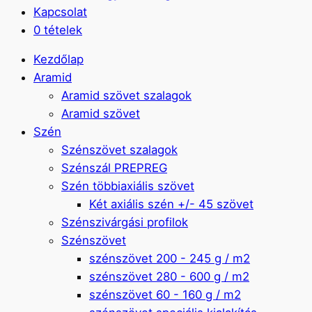
Kapcsolat
0 tételek
Kezdőlap
Aramid
Aramid szövet szalagok
Aramid szövet
Szén
Szénszövet szalagok
Szénszál PREPREG
Szén többiaxiális szövet
Két axiális szén +/- 45 szövet
Szénszivárgási profilok
Szénszövet
szénszövet 200 - 245 g / m2
szénszövet 280 - 600 g / m2
szénszövet 60 - 160 g / m2