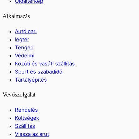
Oldaltérkép
Alkalmazás
Autóipari
légtér
Tengeri
Védelmi
Közúti és vasúti szállítás
Sport és szabadidő
Tartályépítés
Vevőszolgálat
Rendelés
Költségek
Szállítás
Vissza az árut