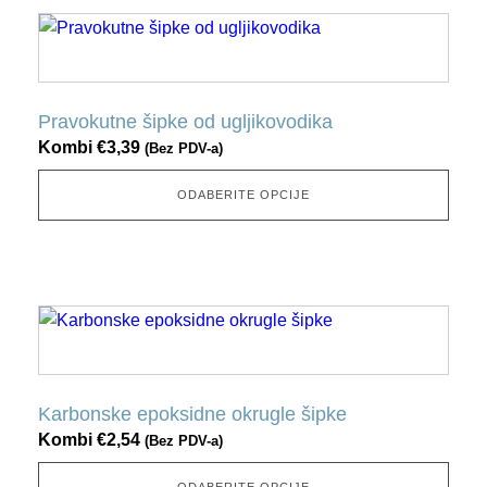
stranici
Ovaj
proizvoda
proizvod
ima
nekoliko
Pravokutne šipke od ugljikovodika
varijacija.
Kombi
€
3,39
(Bez PDV-a)
Ovu
opciju
ODABERITE OPCIJE
možete
odabrati
na
stranici
Ovaj
proizvoda
proizvod
ima
nekoliko
Karbonske epoksidne okrugle šipke
varijacija.
Kombi
€
2,54
(Bez PDV-a)
Ovu
opciju
ODABERITE OPCIJE