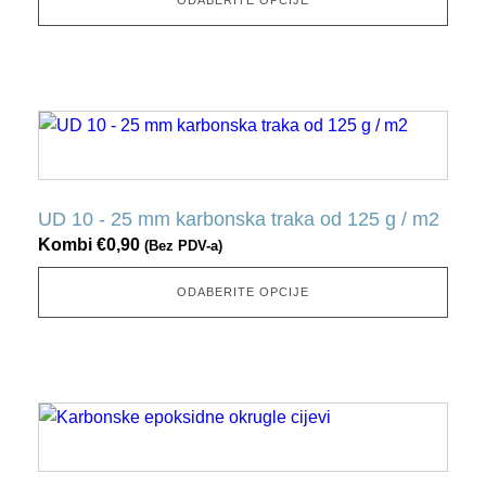
možete
odabrati
na
stranici
Ovaj
proizvoda
proizvod
ima
nekoliko
UD 10 - 25 mm karbonska traka od 125 g / m2
varijacija.
Kombi
€
0,90
(Bez PDV-a)
Ovu
opciju
ODABERITE OPCIJE
možete
odabrati
na
stranici
Ovaj
proizvoda
proizvod
ima