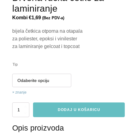
laminiranje
Kombi
€
1,69
(Bez PDV-a)
bijela četkica otporna na otapala
za poliester, epoksi i vinilester
za laminiranje gelcoat i topcoat
Tip
znanje
četka
DODAJ U KOŠARICU
za
laminiranje
drvena
Opis proizvoda
drška
hoeveelheid