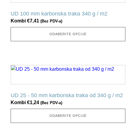
ima
nekoliko
UD 100 mm karbonska traka 340 g / m2
varijacija.
Kombi
€
7,41
(Bez PDV-a)
Ovu
opciju
ODABERITE OPCIJE
možete
odabrati
na
stranici
Ovaj
proizvoda
proizvod
ima
nekoliko
UD 25 - 50 mm karbonska traka od 340 g / m2
varijacija.
Kombi
€
1,24
(Bez PDV-a)
Ovu
opciju
ODABERITE OPCIJE
možete
odabrati