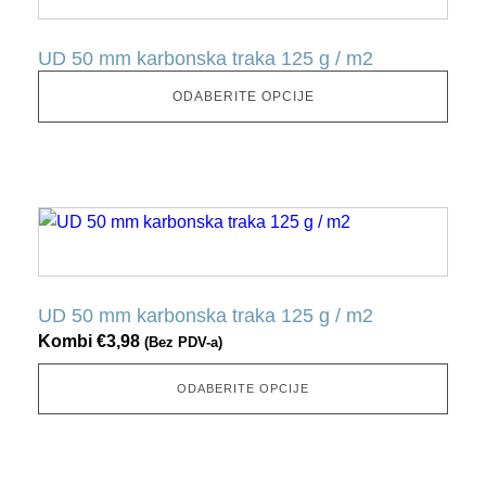
ima
nekoliko
UD 50 mm karbonska traka 125 g / m2
varijacija.
Ovu
ODABERITE OPCIJE
opciju
možete
odabrati
na
Ovaj
stranici
proizvod
proizvoda
ima
nekoliko
UD 50 mm karbonska traka 125 g / m2
varijacija.
Kombi
€
3,98
(Bez PDV-a)
Ovu
opciju
ODABERITE OPCIJE
možete
odabrati
na