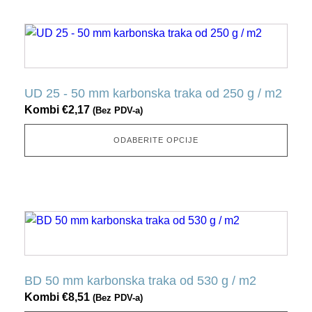
stranici
proizvoda
Ovaj
proizvod
ima
nekoliko
UD 25 - 50 mm karbonska traka od 250 g / m2
varijacija.
Kombi
€
2,17
(Bez PDV-a)
Ovu
opciju
ODABERITE OPCIJE
možete
odabrati
na
stranici
Ovaj
proizvoda
proizvod
ima
nekoliko
BD 50 mm karbonska traka od 530 g / m2
varijacija.
Kombi
€
8,51
(Bez PDV-a)
Ovu