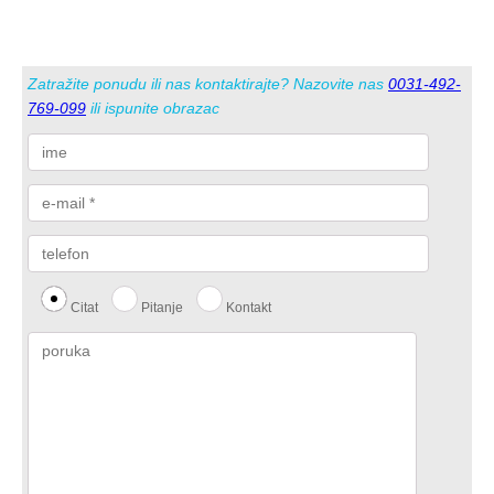
na
stranici
proizvoda
Zatražite ponudu ili nas kontaktirajte? Nazovite nas
0031-492-
769-099
ili ispunite obrazac
Citat
Pitanje
Kontakt