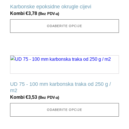
nekoliko
Karbonske epoksidne okrugle cijevi
varijacija.
Kombi
€
3,78
(Bez PDV-a)
Ovu
opciju
ODABERITE OPCIJE
možete
odabrati
na
stranici
Ovaj
proizvoda
proizvod
ima
nekoliko
UD 75 - 100 mm karbonska traka od 250 g /
varijacija.
m2
Ovu
Kombi
€
3,53
(Bez PDV-a)
opciju
možete
ODABERITE OPCIJE
odabrati
na