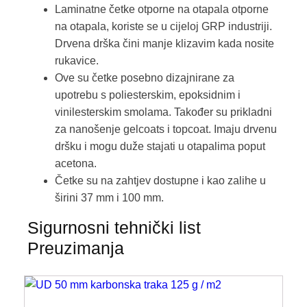
Laminatne četke otporne na otapala otporne
na otapala, koriste se u cijeloj GRP industriji.
Drvena drška čini manje klizavim kada nosite
rukavice.
Ove su četke posebno dizajnirane za
upotrebu s poliesterskim, epoksidnim i
vinilesterskim smolama. Također su prikladni
za nanošenje gelcoats i topcoat. Imaju drvenu
dršku i mogu duže stajati u otapalima poput
acetona.
Četke su na zahtjev dostupne i kao zalihe u
širini 37 mm i 100 mm.
Sigurnosni tehnički list
Preuzimanja
Ovaj
proizvod