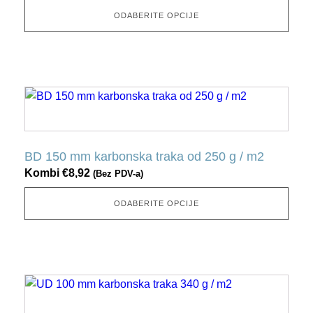
opciju
ODABERITE OPCIJE
možete
odabrati
na
stranici
Ovaj
proizvoda
proizvod
ima
nekoliko
BD 150 mm karbonska traka od 250 g / m2
varijacija.
Kombi
€
8,92
(Bez PDV-a)
Ovu
opciju
ODABERITE OPCIJE
možete
odabrati
na
stranici
Ovaj
proizvoda
proizvod