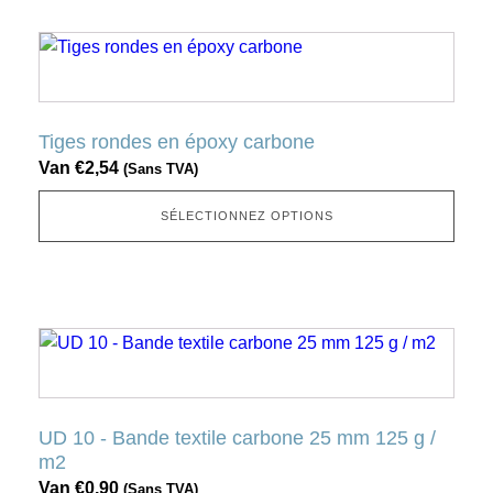
sur
Ce
la
produit
page
a
produit
plusieurs
Tiges rondes en époxy carbone
variantes.
Van
€
2,54
(Sans TVA)
Cette
option
SÉLECTIONNEZ OPTIONS
peut
être
sélectionnée
sur
Ce
la
produit
page
a
produit
plusieurs
UD 10 - Bande textile carbone 25 mm 125 g /
variantes.
m2
Cette
Van
€
0,90
(Sans TVA)