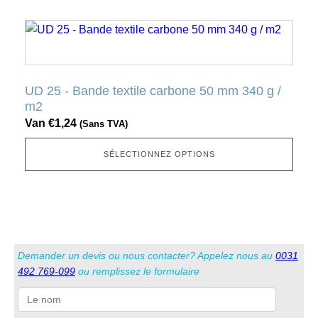
la
Ce
page
produit
produit
a
plusieurs
UD 25 - Bande textile carbone 50 mm 340 g /
variantes.
m2
Cette
Van
€
1,24
(Sans TVA)
option
peut
SÉLECTIONNEZ OPTIONS
être
sélectionnée
sur
la
page
Demander un devis ou nous contacter? Appelez nous au
0031
produit
492 769-099
ou remplissez le formulaire