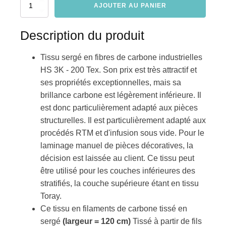
Tissu
AJOUTER AU PANIER
carbone
sergé
industriel
Description du produit
200
g/m2-
Tissu sergé en fibres de carbone industrielles
120
cm
HS 3K - 200 Tex. Son prix est très attractif et
hoeveelheid
ses propriétés exceptionnelles, mais sa
brillance carbone est légèrement inférieure. Il
est donc particulièrement adapté aux pièces
structurelles. Il est particulièrement adapté aux
procédés RTM et d'infusion sous vide. Pour le
laminage manuel de pièces décoratives, la
décision est laissée au client. Ce tissu peut
être utilisé pour les couches inférieures des
stratifiés, la couche supérieure étant en tissu
Toray.
Ce tissu en filaments de carbone tissé en
sergé
(largeur = 120 cm)
Tissé à partir de fils