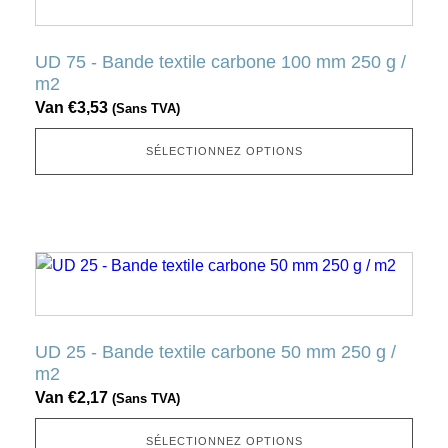
page
a
produit
plusieurs
UD 75 - Bande textile carbone 100 mm 250 g /
variantes.
m2
Cette
Van
€
3,53
(Sans TVA)
option
peut
SÉLECTIONNEZ OPTIONS
être
sélectionnée
sur
la
Ce
page
produit
produit
a
plusieurs
UD 25 - Bande textile carbone 50 mm 250 g /
variantes.
m2
Cette
Van
€
2,17
(Sans TVA)
option
peut
SÉLECTIONNEZ OPTIONS