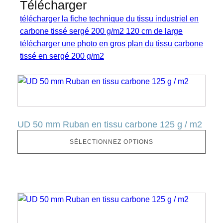
Télécharger
télécharger la fiche technique du tissu industriel en
carbone tissé sergé 200 g/m2 120 cm de large
télécharger une photo en gros plan du tissu carbone
tissé en sergé 200 g/m2
Ce
produit
a
plusieurs
UD 50 mm Ruban en tissu carbone 125 g / m2
variantes.
Cette
SÉLECTIONNEZ OPTIONS
option
peut
être
sélectionnée
Ce
sur
produit
la