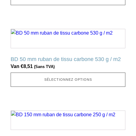
être
sélectionnée
sur
la
Ce
page
produit
produit
a
plusieurs
BD 50 mm ruban de tissu carbone 530 g / m2
variantes.
Van
€
8,51
(Sans TVA)
Cette
option
SÉLECTIONNEZ OPTIONS
peut
être
sélectionnée
sur
Ce
la
produit
page
a
produit