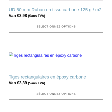
a
page
plusieurs
UD 50 mm Ruban en tissu carbone 125 g / m2
produit
variantes.
Van
€
3,98
(Sans TVA)
Cette
option
SÉLECTIONNEZ OPTIONS
peut
être
sélectionnée
sur
Ce
la
produit
page
a
produit
plusieurs
Tiges rectangulaires en époxy carbone
variantes.
Van
€
3,39
(Sans TVA)
Cette
option
SÉLECTIONNEZ OPTIONS
peut
être
sélectionnée