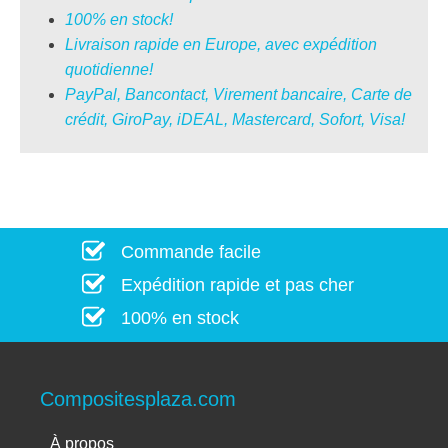
100% en stock!
Livraison rapide en Europe, avec expédition
quotidienne!
PayPal, Bancontact, Virement bancaire, Carte de
crédit, GiroPay, iDEAL, Mastercard, Sofort, Visa!
Commande facile
Expédition rapide et pas cher
100% en stock
Compositesplaza.com
À propos