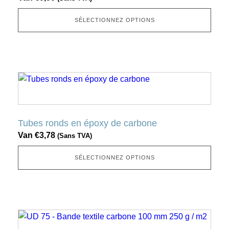
option
peut
SÉLECTIONNEZ OPTIONS
être
sélectionnée
sur
la
Ce
page
produit
produit
a
plusieurs
Tubes ronds en époxy de carbone
variantes.
Van
€
3,78
(Sans TVA)
Cette
option
SÉLECTIONNEZ OPTIONS
peut
être
sélectionnée
sur
Ce
la
produit