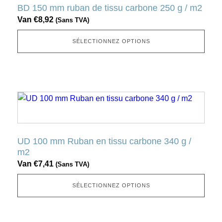
plusieurs
BD 150 mm ruban de tissu carbone 250 g / m2
variantes.
Van
€
8,92
(Sans TVA)
Cette
option
SÉLECTIONNEZ OPTIONS
peut
être
sélectionnée
sur
Ce
la
produit
page
a
produit
plusieurs
UD 100 mm Ruban en tissu carbone 340 g /
variantes.
m2
Cette
Van
€
7,41
(Sans TVA)
option
peut
SÉLECTIONNEZ OPTIONS
être
sélectionnée
sur