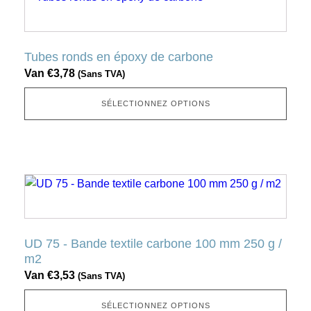
page
produit
produit
a
plusieurs
Tubes ronds en époxy de carbone
variantes.
Van
€
3,78
(Sans TVA)
Cette
option
SÉLECTIONNEZ OPTIONS
peut
être
sélectionnée
sur
Ce
la
produit
page
a
produit
plusieurs
UD 75 - Bande textile carbone 100 mm 250 g /
variantes.
m2
Cette
Van
€
3,53
(Sans TVA)
option
peut
SÉLECTIONNEZ OPTIONS