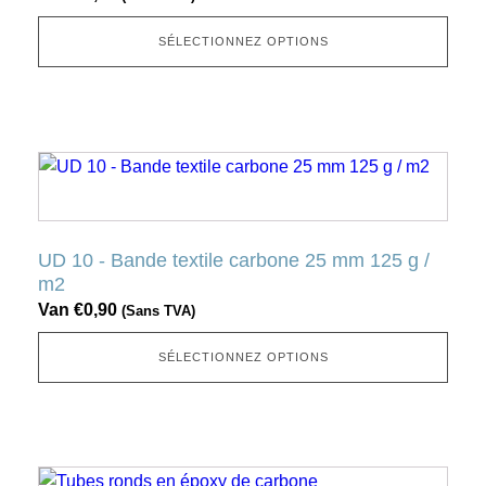
Cette
option
SÉLECTIONNEZ OPTIONS
peut
être
sélectionnée
sur
Ce
la
produit
page
a
produit
plusieurs
UD 10 - Bande textile carbone 25 mm 125 g /
variantes.
m2
Cette
Van
€
0,90
(Sans TVA)
option
peut
SÉLECTIONNEZ OPTIONS
être
sélectionnée
sur
la
Ce