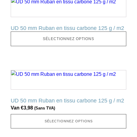
Ce
produit
a
plusieurs
UD 50 mm Ruban en tissu carbone 125 g / m2
variantes.
Cette
SÉLECTIONNEZ OPTIONS
option
peut
être
sélectionnée
Ce
sur
produit
la
a
page
plusieurs
UD 50 mm Ruban en tissu carbone 125 g / m2
produit
variantes.
Van
€
3,98
(Sans TVA)
Cette
option
SÉLECTIONNEZ OPTIONS
peut
être