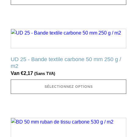
être
sélectionnée
sur
la
Ce
page
produit
produit
a
plusieurs
UD 25 - Bande textile carbone 50 mm 250 g /
variantes.
m2
Cette
Van
€
2,17
(Sans TVA)
option
peut
SÉLECTIONNEZ OPTIONS
être
sélectionnée
sur
la
Ce
page
produit
produit
a