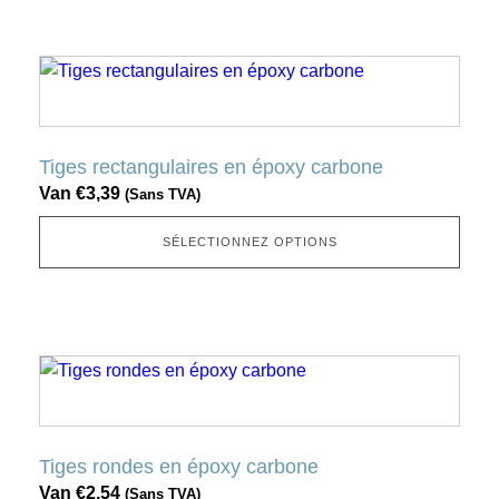
sélectionnée
sur
Ce
la
produit
page
a
produit
plusieurs
Tiges rectangulaires en époxy carbone
variantes.
Van
€
3,39
(Sans TVA)
Cette
option
SÉLECTIONNEZ OPTIONS
peut
être
sélectionnée
sur
Ce
la
produit
page
a
produit
plusieurs
Tiges rondes en époxy carbone
variantes.
Van
€
2,54
(Sans TVA)