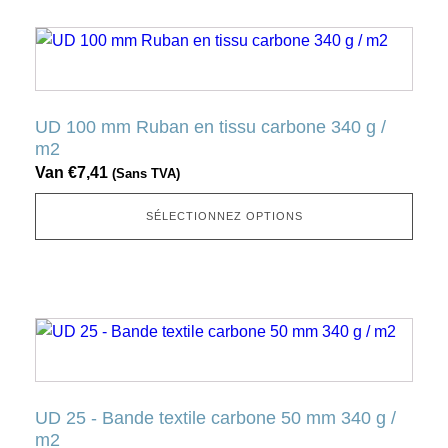
sur
Ce
la
produit
page
a
produit
plusieurs
UD 100 mm Ruban en tissu carbone 340 g /
variantes.
m2
Cette
Van
€
7,41
(Sans TVA)
option
peut
SÉLECTIONNEZ OPTIONS
être
sélectionnée
sur
la
Ce
page
produit
produit
a
plusieurs
UD 25 - Bande textile carbone 50 mm 340 g /
variantes.
m2