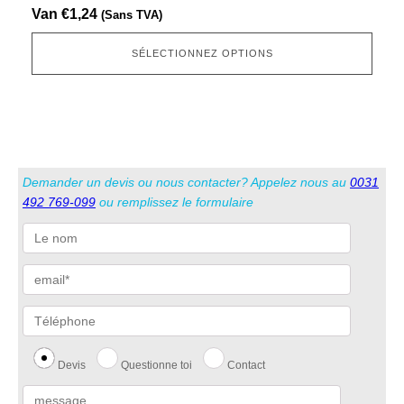
Cette
Van
€
1,24
(Sans TVA)
option
peut
SÉLECTIONNEZ OPTIONS
être
sélectionnée
sur
la
page
Demander un devis ou nous contacter? Appelez nous au
0031
produit
492 769-099
ou remplissez le formulaire
Devis
Questionne toi
Contact