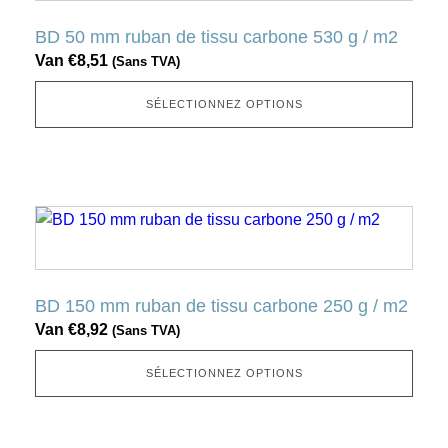
plusieurs
BD 50 mm ruban de tissu carbone 530 g / m2
variantes.
Van
€
8,51
(Sans TVA)
Cette
option
SÉLECTIONNEZ OPTIONS
peut
être
sélectionnée
sur
Ce
la
produit
page
a
produit
plusieurs
BD 150 mm ruban de tissu carbone 250 g / m2
variantes.
Van
€
8,92
(Sans TVA)
Cette
option
SÉLECTIONNEZ OPTIONS
peut
être
sélectionnée