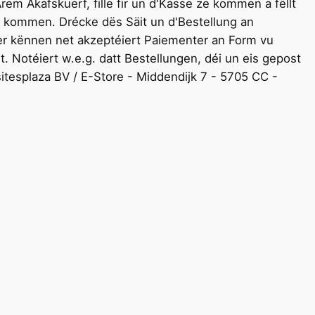
 Akafskuerf, fille fir un d'Kasse ze kommen a fëllt
e kommen. Drécke dës Säit un d'Bestellung an
er kënnen net akzeptéiert Paiementer an Form vu
t. Notéiert w.e.g. datt Bestellungen, déi un eis gepost
itesplaza BV / E-Store - Middendijk 7 - 5705 CC -