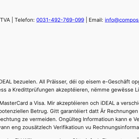
TVA | Telefon:
0031-492-769-099
| Email:
info@composi
 iDEAL bezuelen. All Präisser, déi op eisem e-Geschäft o
 Adress a Kredittprüfungen akzeptéieren, nëmme gewësse
 MasterCard a Visa. Mir akzeptéieren och iDEAL a versc
 potenziellen Betrug. Gitt garantéiert datt Är Rechnungen
echtung ze vermeiden. Ongülteg Informatioun kann e Ve
wann eng zousätzlech Verifikatioun vu Rechnungsinforma