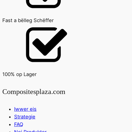
Fast a bëlleg Schëffer
100% op Lager
Compositesplaza.com
Iwwer eis
Strategie
FAQ