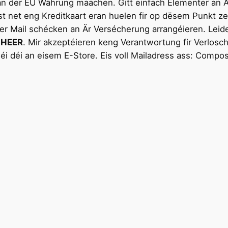
der EU Währung maachen. Gitt einfach Elementer an Ärem
t net eng Kreditkaart eran huelen fir op dësem Punkt z
er Mail schécken an Är Versécherung arrangéieren. Leid
CHEER
. Mir akzeptéieren keng Verantwortung fir Verlosch
i déi an eisem E-Store. Eis voll Mailadress ass: Compos