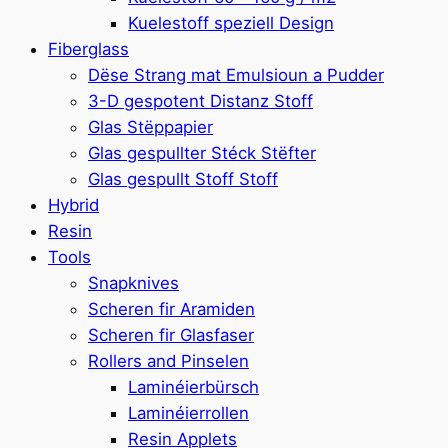
Kuelestoff speziell Design
Fiberglass
Dëse Strang mat Emulsioun a Pudder
3-D gespotent Distanz Stoff
Glas Stëppapier
Glas gespullter Stéck Stëfter
Glas gespullt Stoff Stoff
Hybrid
Resin
Tools
Snapknives
Scheren fir Aramiden
Scheren fir Glasfaser
Rollers and Pinselen
Laminéierbürsch
Laminéierrollen
Resin Applets