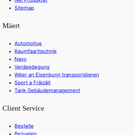
Nei Produkter
Sitemap
Mäert
Automotive
Raumfaarttechnik
Navy
Verdeedegung
Wéer an Eisenbunn transportéieren
Sport a Fräizäit
Tank Gebäudemanagement
Client Service
Bestelle
Bezuelen