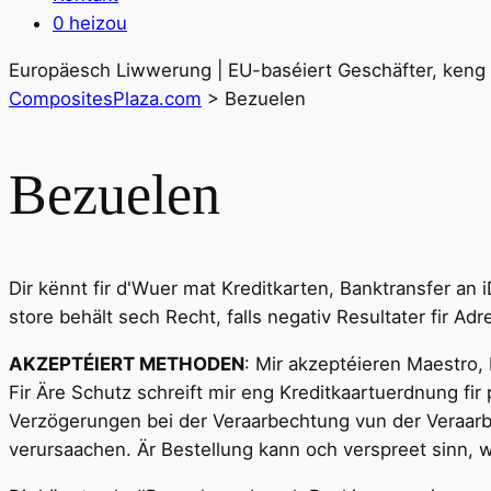
0 heizou
Europäesch Liwwerung | EU-baséiert Geschäfter, keng 
CompositesPlaza.com
>
Bezuelen
Bezuelen
Dir kënnt fir d'Wuer mat Kreditkarten, Banktransfer an
store behält sech Recht, falls negativ Resultater fir
AKZEPTÉIERT METHODEN
: Mir akzeptéieren Maestro,
Fir Äre Schutz schreift mir eng Kreditkaartuerdnung fir
Verzögerungen bei der Veraarbechtung vun der Veraarb
verursaachen. Är Bestellung kann och verspreet sinn, 