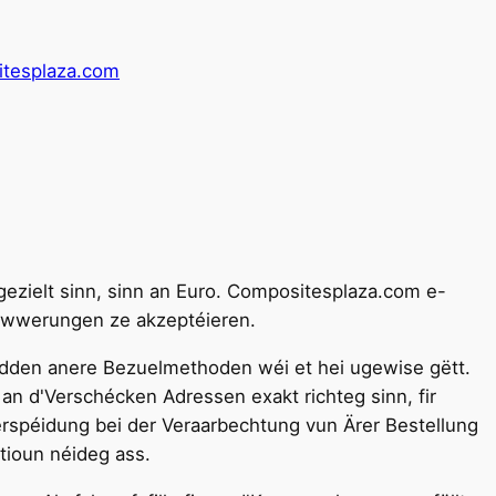
tesplaza.com
pgezielt sinn, sinn an Euro. Compositesplaza.com e-
 Liwwerungen ze akzeptéieren.
hidden anere Bezuelmethoden wéi et hei ugewise gëtt.
 an d'Verschécken Adressen exakt richteg sinn, fir
rspéidung bei der Veraarbechtung vun Ärer Bestellung
tioun néideg ass.