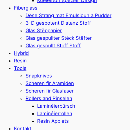
Kuelestoff speziell Design
Fiberglass
Dëse Strang mat Emulsioun a Pudder
3-D gespotent Distanz Stoff
Glas Stëppapier
Glas gespullter Stéck Stëfter
Glas gespullt Stoff Stoff
Hybrid
Resin
Tools
Snapknives
Scheren fir Aramiden
Scheren fir Glasfaser
Rollers and Pinselen
Laminéierbürsch
Laminéierrollen
Resin Applets
Kontakt