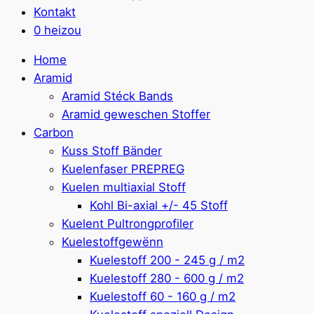
Kontakt
0 heizou
Home
Aramid
Aramid Stéck Bands
Aramid geweschen Stoffer
Carbon
Kuss Stoff Bänder
Kuelenfaser PREPREG
Kuelen multiaxial Stoff
Kohl Bi-axial +/- 45 Stoff
Kuelent Pultrongprofiler
Kuelestoffgewënn
Kuelestoff 200 - 245 g / m2
Kuelestoff 280 - 600 g / m2
Kuelestoff 60 - 160 g / m2