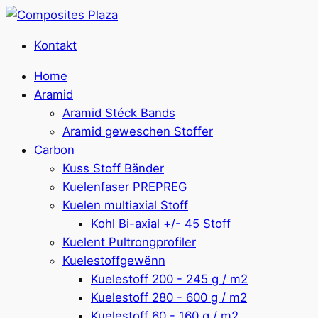
Kontakt
Home
Aramid
Aramid Stéck Bands
Aramid geweschen Stoffer
Carbon
Kuss Stoff Bänder
Kuelenfaser PREPREG
Kuelen multiaxial Stoff
Kohl Bi-axial +/- 45 Stoff
Kuelent Pultrongprofiler
Kuelestoffgewënn
Kuelestoff 200 - 245 g / m2
Kuelestoff 280 - 600 g / m2
Kuelestoff 60 - 160 g / m2