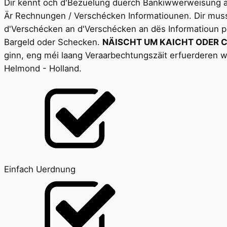
Dir kënnt och d'Bezuelung duerch Bankiwwerweisung an 
Är Rechnungen / Verschécken Informatiounen. Dir muss
d'Verschécken an d'Verschécken an dës Informatioun p
Bargeld oder Schecken.
NÄISCHT UM KAICHT ODER 
ginn, eng méi laang Veraarbechtungszäit erfuerderen wé
Helmond - Holland.
Einfach Uerdnung