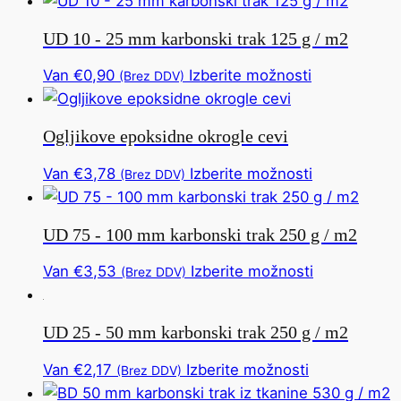
strani
možnost
ima
izdelka
UD 10 - 25 mm karbonski trak 125 g / m2
lahko
več
izberete
različic.
Ta
Van
€
0,90
Izberite možnosti
(Brez DDV)
na
To
izdelek
strani
možnost
ima
izdelka
Ogljikove epoksidne okrogle cevi
lahko
več
izberete
različic.
Ta
Van
€
3,78
Izberite možnosti
(Brez DDV)
na
To
izdelek
strani
možnost
ima
izdelka
UD 75 - 100 mm karbonski trak 250 g / m2
lahko
več
izberete
različic.
Ta
Van
€
3,53
Izberite možnosti
(Brez DDV)
na
To
izdelek
strani
možnost
ima
izdelka
UD 25 - 50 mm karbonski trak 250 g / m2
lahko
več
izberete
različic.
Ta
Van
€
2,17
Izberite možnosti
(Brez DDV)
na
To
izdelek