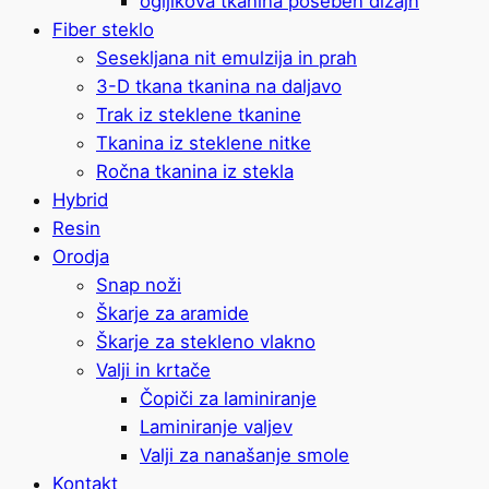
ogljikova tkanina poseben dizajn
Fiber steklo
Sesekljana nit emulzija in prah
3-D tkana tkanina na daljavo
Trak iz steklene tkanine
Tkanina iz steklene nitke
Ročna tkanina iz stekla
Hybrid
Resin
Orodja
Snap noži
Škarje za aramide
Škarje za stekleno vlakno
Valji in krtače
Čopiči za laminiranje
Laminiranje valjev
Valji za nanašanje smole
Kontakt