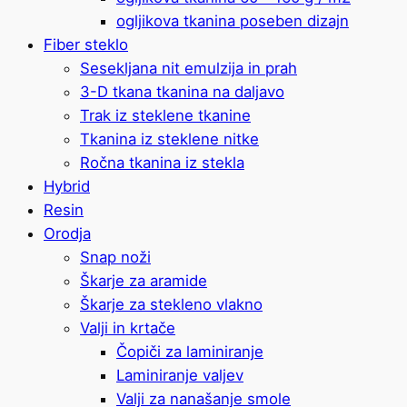
ogljikova tkanina poseben dizajn
Fiber steklo
Sesekljana nit emulzija in prah
3-D tkana tkanina na daljavo
Trak iz steklene tkanine
Tkanina iz steklene nitke
Ročna tkanina iz stekla
Hybrid
Resin
Orodja
Snap noži
Škarje za aramide
Škarje za stekleno vlakno
Valji in krtače
Čopiči za laminiranje
Laminiranje valjev
Valji za nanašanje smole