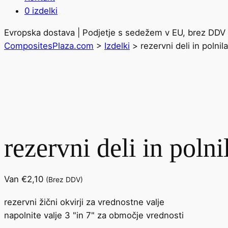
0 izdelki
Evropska dostava | Podjetje s sedežem v EU, brez DDV 
CompositesPlaza.com
>
Izdelki
>
rezervni deli in polni
rezervni deli in poln
Van
€
2,10
(Brez DDV)
rezervni žični okvirji za vrednostne valje
napolnite valje 3 "in 7" za območje vrednosti