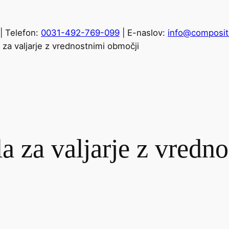
| Telefon:
0031-492-769-099
| E-naslov:
info@composit
la za valjarje z vrednostnimi območji
ila za valjarje z vred