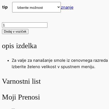
tip
znanje
rezervni
deli
Dodaj v voziček
in
polnila
opis izdelka
za
valjarje
Za valje za nanašanje smole iz cenovnega razreda 
razpona
Izberite želeno velikost v spustnem meniju.
vrednosti
hoeveelheid
Varnostni list
Moji Prenosi