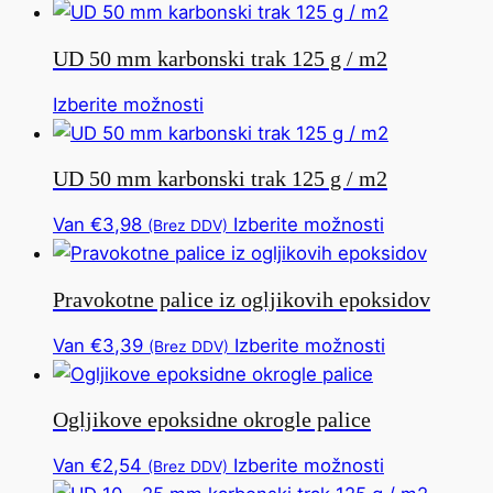
UD 50 mm karbonski trak 125 g / m2
Ta
Izberite možnosti
izdelek
ima
UD 50 mm karbonski trak 125 g / m2
več
različic.
Ta
Van
€
3,98
Izberite možnosti
(Brez DDV)
To
izdelek
možnost
ima
Pravokotne palice iz ogljikovih epoksidov
lahko
več
izberete
različic.
Ta
Van
€
3,39
Izberite možnosti
(Brez DDV)
na
To
izdelek
strani
možnost
ima
izdelka
Ogljikove epoksidne okrogle palice
lahko
več
izberete
različic.
Ta
Van
€
2,54
Izberite možnosti
(Brez DDV)
na
To
izdelek