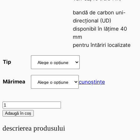
bandă de carbon uni-
direcțional (UD)
disponibil în lățime 40
mm
pentru întăriri localizate
Tip
Mărimea
cunoștințe
Bandă
din
Adaugă în coș
țesătură
descrierea produsului
de
carbon