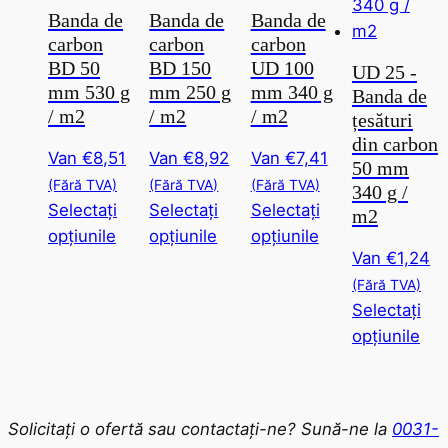
poate
poate
poa
produsului
Banda de
Banda de
Banda de
fi
fi
fi
carbon
carbon
carbon
selectată
selectată
sel
BD 50
BD 150
UD 100
UD 25 -
pe
pe
pe
mm 530 g
mm 250 g
mm 340 g
Banda de
pagina
pagina
pag
/ m2
/ m2
/ m2
țesături
produsului
produsului
pro
din carbon
Van
€
8,51
Van
€
8,92
Van
€
7,41
50 mm
(Fără TVA)
(Fără TVA)
(Fără TVA)
340 g /
Selectați
Selectați
Selectați
m2
Acest
Acest
Acest
opțiunile
opțiunile
opțiunile
Van
€
1,24
produs
produs
produs
(Fără TVA)
are
are
are
Selectați
mai
mai
mai
Ace
opțiunile
multe
multe
multe
pro
variante.
variante.
variante.
are
Această
Această
Această
mai
opțiune
opțiune
opțiune
Solicitați o ofertă sau contactați-ne? Sună-ne la
0031-
mul
poate
poate
poate