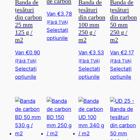
de carbon
Banda de
Banda de
Banda de
produsului
pe
pagina
pag
țesături
țesături
țesături
Van
€
3,78
pagina
produsului
pro
din carbon
din carbon
din carbon
produsului
(Fără TVA)
25 mm
100 mm
50 mm
Selectați
125 g /
250 g /
250 g /
Acest
opțiunile
m2
m2
m2
produs
Van
€
0,90
Van
€
3,53
Van
€
2,17
are
(Fără TVA)
(Fără TVA)
(Fără TVA)
mai
Selectați
Selectați
Selectați
multe
Acest
Acest
Ace
opțiunile
opțiunile
opțiunile
variante.
produs
produs
pro
Această
are
are
are
opțiune
mai
mai
mai
poate
multe
multe
mul
fi
variante.
variante.
var
selectată
Această
Această
Ace
pe
opțiune
opțiune
opț
pagina