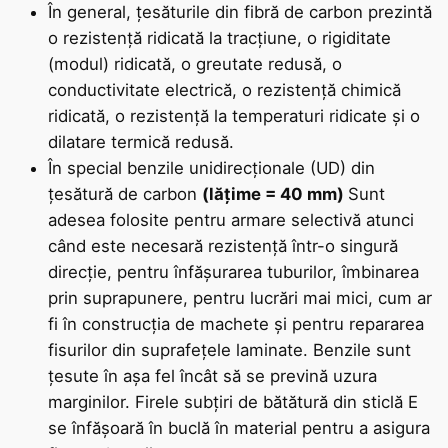
În general, țesăturile din fibră de carbon prezintă
UD
o rezistență ridicată la tracțiune, o rigiditate
40
(modul) ridicată, o greutate redusă, o
mm
conductivitate electrică, o rezistență chimică
300
ridicată, o rezistență la temperaturi ridicate și o
g
dilatare termică redusă.
/
În special benzile unidirecționale (UD) din
m2
țesătură de carbon
(lățime = 40 mm)
Sunt
hoeveelheid
adesea folosite pentru armare selectivă atunci
când este necesară rezistență într-o singură
direcție, pentru înfășurarea tuburilor, îmbinarea
prin suprapunere, pentru lucrări mai mici, cum ar
fi în construcția de machete și pentru repararea
fisurilor din suprafețele laminate. Benzile sunt
țesute în așa fel încât să se prevină uzura
marginilor. Firele subțiri de bătătură din sticlă E
se înfășoară în buclă în material pentru a asigura