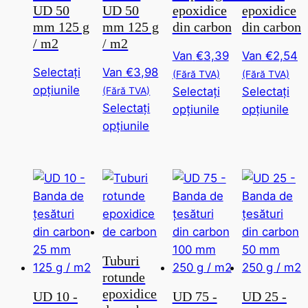
UD 50
UD 50
epoxidice
epoxidice
mm 125 g
mm 125 g
din carbon
din carbon
/ m2
/ m2
Van
€
3,39
Van
€
2,54
Selectați
Van
€
3,98
(Fără TVA)
(Fără TVA)
Acest
opțiunile
(Fără TVA)
Selectați
Selectați
produs
Selectați
Acest
Ace
opțiunile
opțiunile
are
Acest
opțiunile
produs
pro
mai
produs
are
are
multe
are
mai
mai
variante.
mai
multe
mul
Această
multe
variante.
var
opțiune
variante.
Această
Ace
poate
Această
opțiune
opț
fi
opțiune
poate
poa
Tuburi
selectată
poate
fi
fi
rotunde
pe
fi
selectată
sel
epoxidice
UD 10 -
UD 75 -
UD 25 -
pagina
selectată
pe
pe