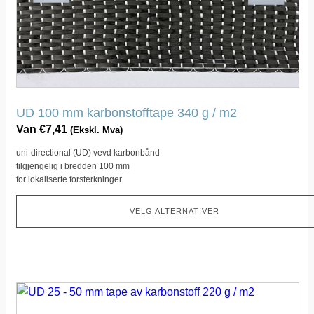
alternativet
kan
velges
på
produktsiden
UD 100 mm karbonstofftape 340 g / m2
Van
€
7,41
(Ekskl. Mva)
uni-directional (UD) vevd karbonbånd
tilgjengelig i bredden 100 mm
for lokaliserte forsterkninger
VELG ALTERNATIVER
Dette
produktet