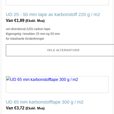
har
flere
UD 25 - 50 mm tape av karbonstoff 220 g / m2
varianter.
Van
€
1,89
(Ekskl. Mva)
Dette
uni-directional (UD) carbon tape
alternativet
tilgjengelig i bredden 25 mm og 50 mm
kan
for lokaliserte forsterkninger
velges
på
VELG ALTERNATIVER
produktsiden
Dette
produktet
har
flere
UD 65 mm karbonstofftape 300 g / m2
varianter.
Van
€
3,72
(Ekskl. Mva)
Dette