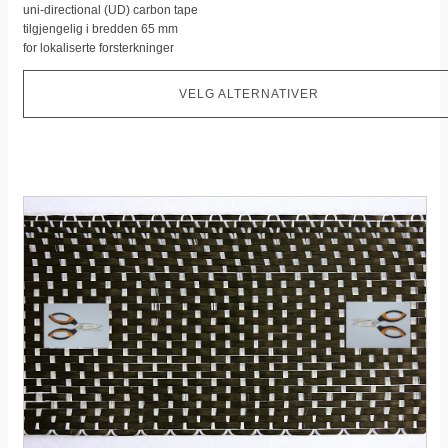
uni-directional (UD) carbon tape
alternativet
tilgjengelig i bredden 65 mm
kan
for lokaliserte forsterkninger
velges
på
VELG ALTERNATIVER
produktsiden
Dette
produktet
har
flere
varianter.
Dette
alternativet
kan
velges
på