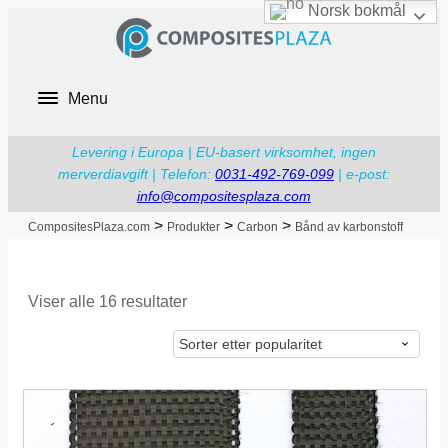
Norsk bokmål
Menu
Levering i Europa | EU-basert virksomhet, ingen
merverdiavgift | Telefon:
0031-492-769-099
| e-post:
info@compositesplaza.com
>
>
>
CompositesPlaza.com
Produkter
Carbon
Bånd av karbonstoff
Sortert
Viser alle 16 resultater
etter
popularitet
Dette
produktet