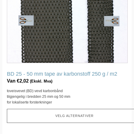
har
flere
varianter.
Dette
alternativet
kan
velges
på
produktsiden
BD 25 - 50 mm tape av karbonstoff 250 g / m2
Van
€
2,02
(Ekskl. Mva)
toveisvevet (BD) vevd karbonbånd
tilgjengelig i bredden 25 mm og 50 mm
for lokaliserte forsterkninger
VELG ALTERNATIVER