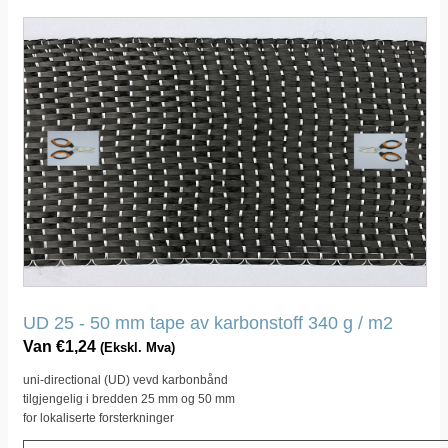
Dette
produktet
har
flere
varianter.
Dette
alternativet
kan
velges
på
produktsiden
UD 25 - 50 mm tape av karbonstoff 340 g / m2
Van
€
1,24
(Ekskl. Mva)
uni-directional (UD) vevd karbonbånd
tilgjengelig i bredden 25 mm og 50 mm
for lokaliserte forsterkninger