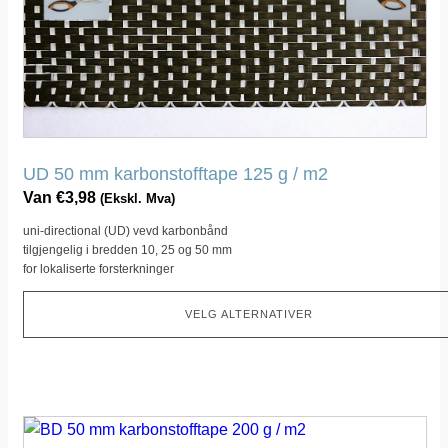
Dette
alternativet
kan
velges
på
produktsiden
UD 50 mm karbonstofftape 125 g / m2
Van
€
3,98
(Ekskl. Mva)
uni-directional (UD) vevd karbonbånd
tilgjengelig i bredden 10, 25 og 50 mm
for lokaliserte forsterkninger
VELG ALTERNATIVER
Dette