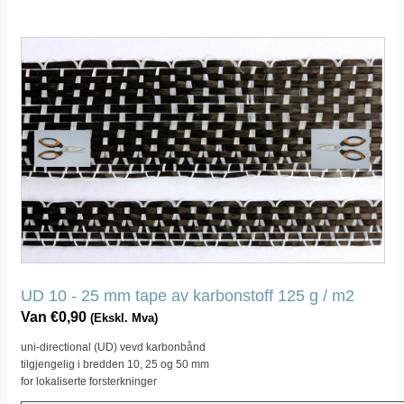
Dette
produktet
har
flere
varianter.
Dette
alternativet
kan
velges
på
produktsiden
UD 10 - 25 mm tape av karbonstoff 125 g / m2
Van
€
0,90
(Ekskl. Mva)
uni-directional (UD) vevd karbonbånd
tilgjengelig i bredden 10, 25 og 50 mm
for lokaliserte forsterkninger