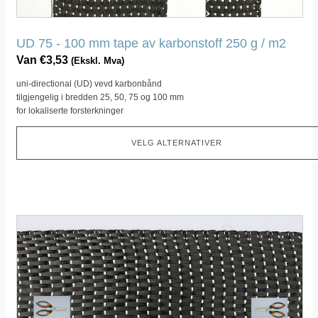
produktsiden
UD 75 - 100 mm tape av karbonstoff 250 g / m2
Van
€
3,53
(Ekskl. Mva)
uni-directional (UD) vevd karbonbånd
tilgjengelig i bredden 25, 50, 75 og 100 mm
for lokaliserte forsterkninger
VELG ALTERNATIVER
Dette
produktet
har
flere
varianter.
Dette