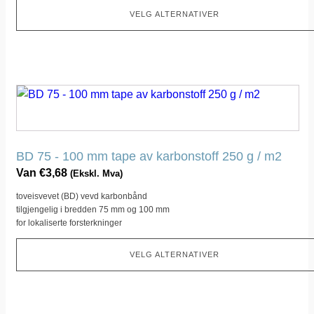
VELG ALTERNATIVER
Dette
produktet
har
flere
BD 75 - 100 mm tape av karbonstoff 250 g / m2
varianter.
Van
€
3,68
(Ekskl. Mva)
Dette
toveisvevet (BD) vevd karbonbånd
alternativet
tilgjengelig i bredden 75 mm og 100 mm
kan
for lokaliserte forsterkninger
velges
på
VELG ALTERNATIVER
produktsiden