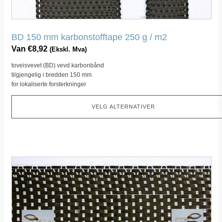
på
produktsiden
BD 150 mm karbonstofftape 250 g / m2
Van
€
8,92
(Ekskl. Mva)
toveisvevet (BD) vevd karbonbånd
tilgjengelig i bredden 150 mm
for lokaliserte forsterkninger
VELG ALTERNATIVER
Dette
produktet
har
flere
varianter.