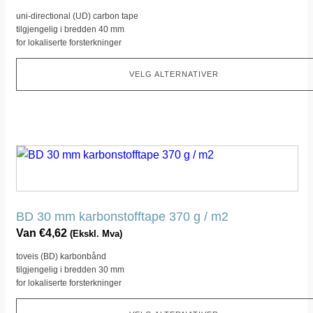
Dette
uni-directional (UD) carbon tape
alternativet
tilgjengelig i bredden 40 mm
kan
for lokaliserte forsterkninger
velges
på
VELG ALTERNATIVER
produktsiden
Dette
produktet
har
flere
BD 30 mm karbonstofftape 370 g / m2
varianter.
Van
€
4,62
(Ekskl. Mva)
Dette
toveis (BD) karbonbånd
alternativet
tilgjengelig i bredden 30 mm
kan
for lokaliserte forsterkninger
velges
på