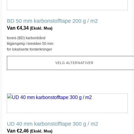
produktet
har
flere
BD 50 mm karbonstofftape 200 g / m2
varianter.
Van
€
4,34
(Ekskl. Mva)
Dette
toveis (BD) karbonbånd
alternativet
tilgjengelig i bredden 50 mm
kan
for lokaliserte forsterkninger
velges
på
VELG ALTERNATIVER
produktsiden
Dette
produktet
har
flere
UD 40 mm karbonstofftape 300 g / m2
varianter.
Van
€
2,46
(Ekskl. Mva)