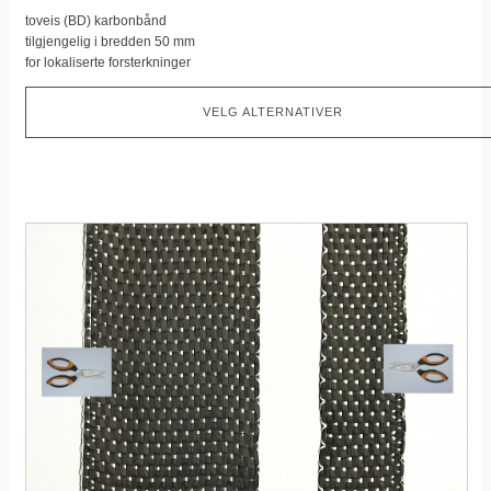
toveis (BD) karbonbånd
tilgjengelig i bredden 50 mm
for lokaliserte forsterkninger
VELG ALTERNATIVER
Dette
produktet
har
flere
varianter.
Dette
alternativet
kan
velges
på