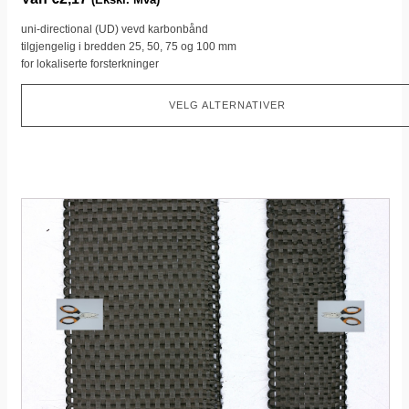
uni-directional (UD) vevd karbonbånd
tilgjengelig i bredden 25, 50, 75 og 100 mm
for lokaliserte forsterkninger
VELG ALTERNATIVER
Dette
produktet
har
flere
varianter.
Dette
alternativet
kan
velges