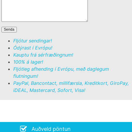
Fljótur sendingar!
Ódýrast í Evrópu!
Kauptu frá sérfræðingnum!
100% á lager!
Fljótleg afhending í Evrópu, með daglegum
flutningum!
PayPal, Bancontact, millifærsla, Kreditkort, GiroPay,
iDEAL, Mastercard, Sofort, Visa!
Auðveld pöntun