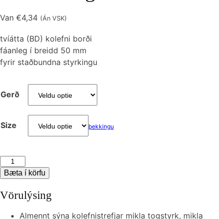
Van
€
4,34
(Án VSK)
tvíátta (BD) kolefni borði
fáanleg í breidd 50 mm
fyrir staðbundna styrkingu
Gerð
Size
þekkingu
BD
50
Bæta í körfu
mm
Vörulýsing
kolefni
efni
Almennt sýna kolefnistrefjar mikla togstyrk, mikla
borði