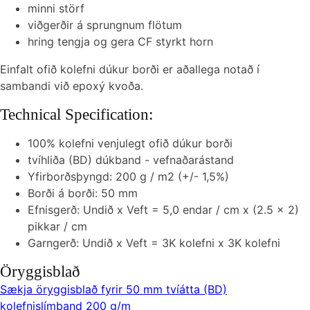
minni störf
viðgerðir á sprungnum flötum
hring tengja og gera CF styrkt horn
Einfalt ofið kolefni dúkur borði er aðallega notað í
sambandi við epoxý kvoða.
Technical Specification:
100% kolefni venjulegt ofið dúkur borði
tvíhliða (BD) dúkband - vefnaðarástand
Yfirborðsþyngd: 200 g / m2 (+/- 1,5%)
Borði á borði: 50 mm
Efnisgerð: Undið x Veft = 5,0 endar / cm x (2.5 x 2)
pikkar / cm
Garngerð: Undið x Veft = 3K kolefni x 3K kolefni
Öryggisblað
Sækja öryggisblað fyrir 50 mm tvíátta (BD)
kolefnislímband 200 g/m