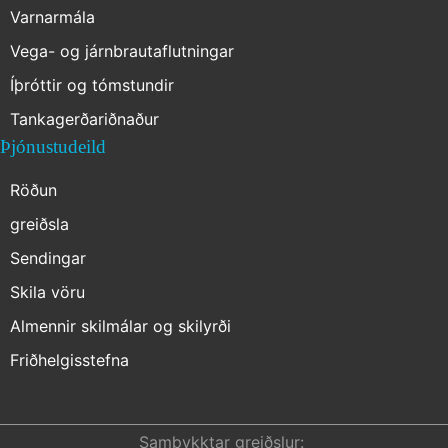
Varnarmála
Vega- og járnbrautaflutningar
Íþróttir og tómstundir
Tankagerðariðnaður
Þjónustudeild
Röðun
greiðsla
Sendingar
Skila vöru
Almennir skilmálar og skilyrði
Friðhelgisstefna
Reikningsupplýsingar
Samþykktar greiðslur: