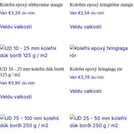
er
Kolefni epoxý rétthyrndar stangir
Kolefnis epoxý kringlóttar stangir
velja
að
Van
€
3,39
Van
€
2,54
þennan
(Án VSK)
(Án VSK)
velja
valkost
Þessi
Þessi
þennan
Veldu valkosti
Veldu valkosti
á
vara
vara
valkost
vörusíðunni
hefur
hefur
á
nokkur
nokkur
vörusíðunni
afbrigði.
afbrigði.
Hægt
Hægt
er
er
UD 10 - 25 mm kolefni dúk borði
Kolefni epoxý hringlaga rör
að
að
125 g / m2
Van
€
3,78
(Án VSK)
velja
velja
Van
€
0,90
(Án VSK)
Þessi
þennan
þennan
Veldu valkosti
Þessi
vara
valkost
valkost
Veldu valkosti
vara
hefur
á
á
hefur
nokkur
vörusíðunni
vörusíðunni
nokkur
afbrigði.
afbrigði.
Hægt
Hægt
er