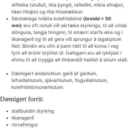
stífleika (stuðul), litla þyngd, rafleiðni, mikla efnaþol,
200
háan hitaþol og litla hitastækkun.
g/m2
Sérstaklega tvíátta kolefnisbönd
(breidd = 50
mikið
mm)
eru oft notuð við sértæka styrkingu, til að vinda
slönguna, tengja hringinn, til smærri starfa eins og í
líkanagerð og til að gera við sprungur á lagskiptum
fleti. Böndin eru ofin á þann hátt til að koma í veg
fyrir að brúnir brjótist út. Ívafsgarn eru að lykkjast í
efninu til að tryggja að límbandið haldist á sínum stað.
Dæmigert endanotkun: gerð af gerðum,
bifreiðahlutum, sjávarhlutum, flugvélahlutum,
kolefnishönnunarhlutum.
Dæmigert forrit:
staðbundin styrking
líkanagerð
rörvafningur