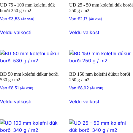
er
að
UD 75 - 100 mm kolefni dúk
UD 25 - 50 mm kolefni dúk borði
að
velja
borði 250 g / m2
250 g / m2
velja
þennan
Van
€
3,53
Van
€
2,17
(Án VSK)
(Án VSK)
þennan
valkost
Þessi
Þessi
valkost
á
Veldu valkosti
Veldu valkosti
vara
vara
á
vörusíðunni
hefur
hefur
vörusíðunni
nokkur
nokkur
afbrigði.
afbrigði.
Hægt
Hægt
er
er
BD 50 mm kolefni dúkur borði
BD 150 mm kolefni dúkur borði
að
að
530 g / m2
250 g / m2
velja
velja
Van
€
8,51
Van
€
8,92
(Án VSK)
(Án VSK)
þennan
þennan
Þessi
Þessi
valkost
valkost
Veldu valkosti
Veldu valkosti
vara
vara
á
á
hefur
hefur
vörusíðunni
vörusíðunni
nokkur
nokkur
afbrigði.
afbrigði.
Hægt
Hægt