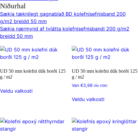
Niðurhal
Sækja tæknilegt gagnablað BD kolefnisefnisband 200
g/m2 breidd 50 mm
Sækja nærmynd af tvíátta kolefnisefnisbandi 200 g/m2
breidd 50 mm
UD 50 mm kolefni dúk borði 125
UD 50 mm kolefni dúk borði 125
g / m2
g / m2
Þessi
Van
€
3,98
(Án VSK)
Veldu valkosti
vara
Þessi
Veldu valkosti
hefur
vara
nokkur
hefur
afbrigði.
nokkur
Hægt
afbrigði.
er
Hægt
að