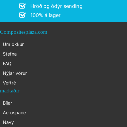
Hröð og ódýr sending
100% á lager
Compositesplaza.com
Um okkur
Stefna
FAQ
Nýjar vörur
Veftré
markaðir
Bílar
Aerospace
Navy