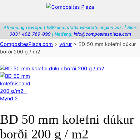
Afhending í Evrópu | ESB-undirstaða viðskipti, enginn vsk. | Sími:
0031-492-769-099
| Netfang:
info@compositesplaza.com
CompositesPlaza.com
>
vörur
>
BD 50 mm kolefni dúkur
borði 200 g / m2
BD 50 mm kolefni dúkur
borði 200 g / m2