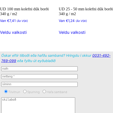
er
er
UD 100 mm kolefni dúk borði
UD 25 - 50 mm kolefni dúk borði
að
að
340 g / m2
340 g / m2
velja
velja
Van
€
7,41
Van
€
1,24
(Án VSK)
(Án VSK)
þennan
þennan
Þessi
Þessi
valkost
valkost
Veldu valkosti
Veldu valkosti
vara
vara
á
á
hefur
hefur
vörusíðunni
vörusíðunni
nokkur
nokkur
afbrigði.
afbrigði.
Óskar eftir tilboði eða hafðu samband? Hringdu í okkur
0031-492-
Hægt
Hægt
769-099
eða fylltu út eyðublaðið
er
er
að
að
velja
velja
þennan
þennan
valkost
valkost
Tilvitnun
Spurning
Hafa samband
á
á
vörusíðunni
vörusíðunni