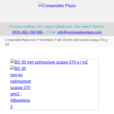
Európai szállítás | EU-alapú vállalkozás, héa nélkül Telefon:
0031-492-769 099-
| Email:
info@compositesplaza.com
>
>
CompositesPlaza.com
termékek
BD 30 mm szénszövet szalag 370 g /
m2