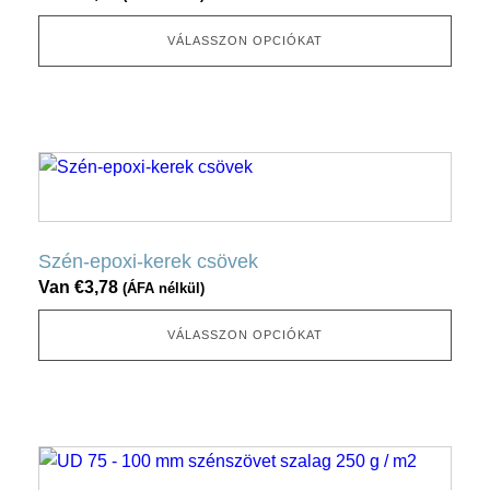
van.
Ez
VÁLASSZON OPCIÓKAT
az
opció
a
termékoldalon
Ennek
választható
a
ki
terméknek
több
Szén-epoxi-kerek csövek
változata
Van
€
3,78
(ÁFA nélkül)
van.
Ez
VÁLASSZON OPCIÓKAT
az
opció
a
termékoldalon
Ennek
választható
a