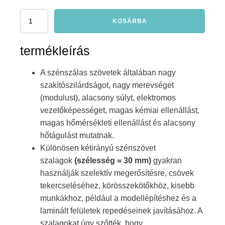
BD
KOSÁRBA
30
mm
szénszálas
termékleírás
szalag
370
A szénszálas szövetek általában nagy
g/m2
kapahéj
szakítószilárdságot, nagy merevséget
(modulust), alacsony súlyt, elektromos
vezetőképességet, magas kémiai ellenállást,
magas hőmérsékleti ellenállást és alacsony
hőtágulást mutatnak.
Különösen kétirányú szénszövet
szalagok
(szélesség = 30 mm)
gyakran
használják szelektív megerősítésre, csövek
tekercseléséhez, körösszekötőkhöz, kisebb
munkákhoz, például a modellépítéshez és a
laminált felületek repedéseinek javításához. A
szalagokat úgy szőtték, hogy