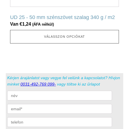
ki
terméknek
több
UD 25 - 50 mm szénszövet szalag 340 g / m2
változata
Van
€
1,24
(ÁFA nélkül)
van.
Ez
VÁLASSZON OPCIÓKAT
az
opció
a
termékoldalon
választható
Kérjen árajánlatot vagy vegye fel velünk a kapcsolatot? Hívjon
ki
minket
0031-492-769 099-
vagy töltse ki az űrlapot