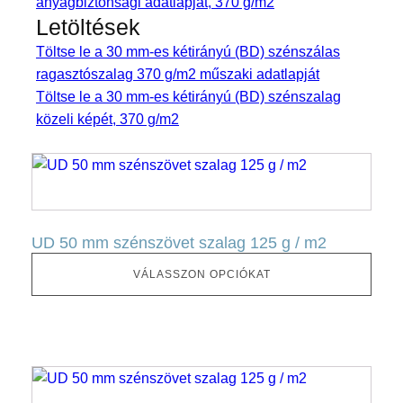
anyagbiztonsági adatlapját, 370 g/m2
Letöltések
Töltse le a 30 mm-es kétirányú (BD) szénszálas
ragasztószalag 370 g/m2 műszaki adatlapját
Töltse le a 30 mm-es kétirányú (BD) szénszalag
közeli képét, 370 g/m2
Ennek
a
terméknek
több
UD 50 mm szénszövet szalag 125 g / m2
változata
van.
VÁLASSZON OPCIÓKAT
Ez
az
opció
a
Ennek
termékoldalon
a