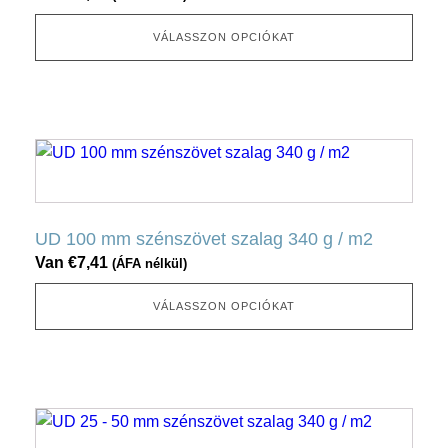
van.
Ez
VÁLASSZON OPCIÓKAT
az
opció
a
termékoldalon
Ennek
választható
a
ki
terméknek
több
UD 100 mm szénszövet szalag 340 g / m2
változata
Van
€
7,41
(ÁFA nélkül)
van.
Ez
VÁLASSZON OPCIÓKAT
az
opció
a
termékoldalon
Ennek
választható
a