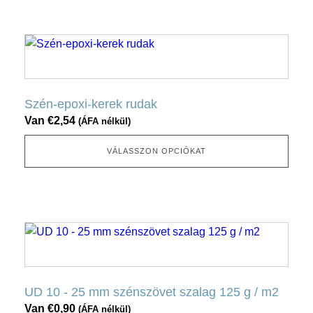
a
termékoldalon
Ennek
választható
a
ki
terméknek
több
Szén-epoxi-kerek rudak
változata
Van
€
2,54
(ÁFA nélkül)
van.
Ez
VÁLASSZON OPCIÓKAT
az
opció
a
termékoldalon
Ennek
választható
a
ki
terméknek
több
UD 10 - 25 mm szénszövet szalag 125 g / m2
változata
Van
€
0,90
(ÁFA nélkül)