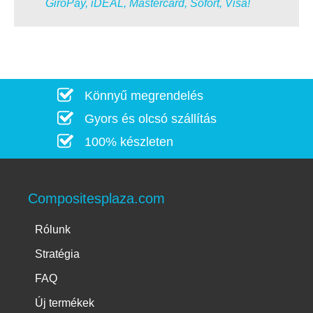
GiroPay, iDEAL, Mastercard, Sofort, Visa!
Könnyű megrendelés
Gyors és olcsó szállítás
100% készleten
Compositesplaza.com
Rólunk
Stratégia
FAQ
Új termékek