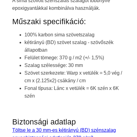
A sima szövött szénszálas szalagot többnyire
epoxigyantákkal kombinálva használják.
Műszaki specifikáció:
100% karbon sima szövetszalag
kétirányú (BD) szövet szalag - szövőszék
állapotban
Felület tömege: 370 g / m2 (+/- 1,5%)
Szalag szélessége: 30 mm
Szövet szerkezete: Warp x vetülék = 5,0 vég /
cm x (2.125x2) csákány / cm
Fonal típusa: Lánc x vetülék = 6K szén x 6K
szén
Biztonsági adatlap
Töltse le a 30 mm-es kétirányú (BD) szénszalag