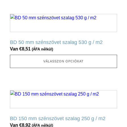
a
termékoldalon
Ennek
választható
a
ki
terméknek
több
BD 50 mm szénszövet szalag 530 g / m2
változata
Van
€
8,51
(ÁFA nélkül)
van.
Ez
VÁLASSZON OPCIÓKAT
az
opció
a
termékoldalon
Ennek
választható
a
ki
terméknek
több
BD 150 mm szénszövet szalag 250 g / m2
változata
Van
€
8,92
(ÁFA nélkül)