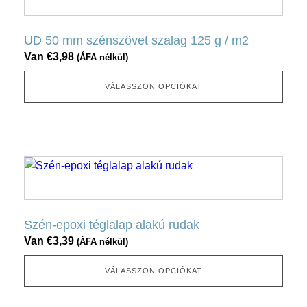
választható
terméknek
ki
több
UD 50 mm szénszövet szalag 125 g / m2
változata
Van
€
3,98
(ÁFA nélkül)
van.
Ez
VÁLASSZON OPCIÓKAT
az
opció
a
termékoldalon
Ennek
választható
a
ki
terméknek
több
Szén-epoxi téglalap alakú rudak
változata
Van
€
3,39
(ÁFA nélkül)
van.
Ez
VÁLASSZON OPCIÓKAT
az
opció