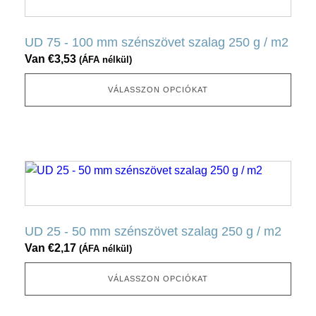
ki
terméknek
több
UD 75 - 100 mm szénszövet szalag 250 g / m2
változata
Van
€
3,53
(ÁFA nélkül)
van.
Ez
VÁLASSZON OPCIÓKAT
az
opció
a
termékoldalon
Ennek
választható
a
ki
terméknek
több
UD 25 - 50 mm szénszövet szalag 250 g / m2
változata
Van
€
2,17
(ÁFA nélkül)
van.
Ez
VÁLASSZON OPCIÓKAT
az
opció