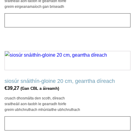
sraitheáil aon-taobh le gearradh foirfe
greim eirgeanamaíoch gan briseadh
CUIR LE CART
siosúr snáithín-gloine 20 cm, gearrtha díreach
€
39,27
(Gan CBL a áireamh)
cruach dhosmálta den scoth, díreach
sraitheáil aon-taobh le gearradh foirfe
greim ubhchruthach mhúnlaithe ubhchruthach
CUIR LE CART