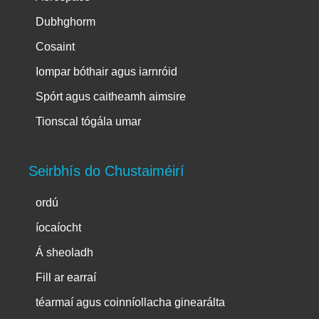
Dubhghorm
Cosaint
Iompar bóthair agus iarnróid
Spórt agus caitheamh aimsire
Tionscal tógála umar
Seirbhís do Chustaiméirí
ordú
íocaíocht
Á sheoladh
Fill ar earraí
téarmaí agus coinníollacha ginearálta