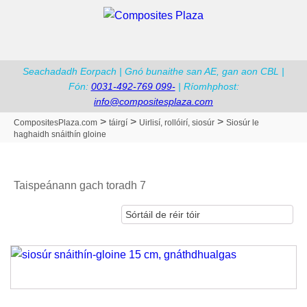
Seachadadh Eorpach | Gnó bunaithe san AE, gan aon CBL |
Fón:
0031-492-769 099-
| Ríomhphost:
info@compositesplaza.com
>
>
>
CompositesPlaza.com
táirgí
Uirlisí, rollóirí, siosúr
Siosúr le
haghaidh snáithín gloine
Sórtáilte
Taispeánann gach toradh 7
de
réir
tóir