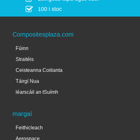
100 i stoc
Compositesplaza.com
Fúinn
Straitéis
Ceisteanna Coitianta
Táirgí Nua
léarscáil an tSuímh
margaí
Feithicleach
Aerospace