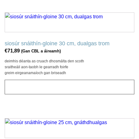
siosúr snáithín-gloine 30 cm, dualgas trom
€
71,89
(Gan CBL a áireamh)
deimhis déanta as cruach dhosmálta den scoth
sraitheáil aon-taobh le gearradh foirfe
greim eirgeanamaíoch gan briseadh
CUIR LE CART