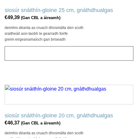
siosúr snáithín-gloine 25 cm, gnáthdhualgas
€
49,39
(Gan CBL a áireamh)
deimhis déanta as cruach dhosmálta den scoth
sraitheáil aon-taobh le gearradh foirfe
greim eirgeanamaíoch gan briseadh
CUIR LE CART
siosúr snáithín-gloine 20 cm, gnáthdhualgas
€
46,37
(Gan CBL a áireamh)
deimhis déanta as cruach dhosmálta den scoth