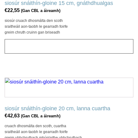
siosúr snáithín-gloine 15 cm, gnáthdhualgas
€
22,55
(Gan CBL a áireamh)
siosúr cruach dhosmálta den scoth
sraitheáil aon-taobh le gearradh foirfe
greim chruth cruinn gan briseadh
CUIR LE CART
siosúr snáithín-gloine 20 cm, lanna cuartha
€
42,63
(Gan CBL a áireamh)
cruach dhosmálta den scoth, cuartha
sraitheáil aon-taobh le gearradh foirfe
greim ubhchruthach mhúnlaithe ubhchruthach