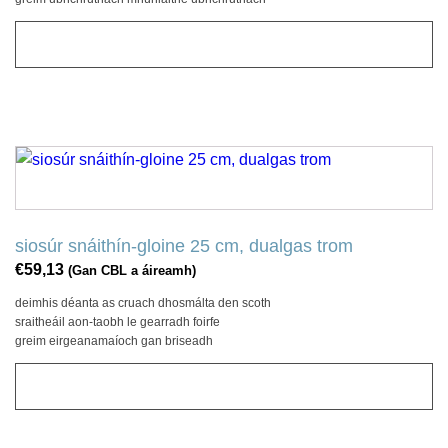
CUIR LE CART
siosúr snáithín-gloine 25 cm, dualgas trom
€
59,13
(Gan CBL a áireamh)
deimhis déanta as cruach dhosmálta den scoth
sraitheáil aon-taobh le gearradh foirfe
greim eirgeanamaíoch gan briseadh
CUIR LE CART