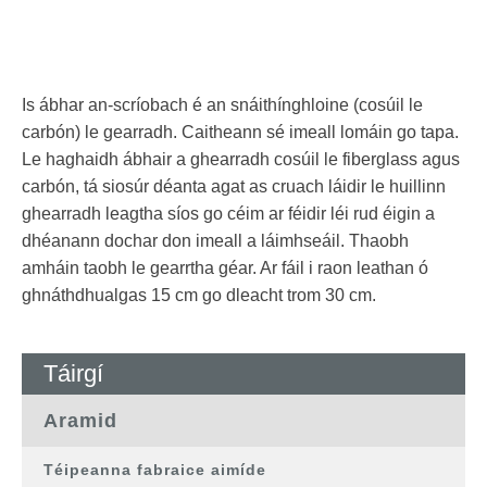
Is ábhar an-scríobach é an snáithínghloine (cosúil le
carbón) le gearradh. Caitheann sé imeall lomáin go tapa.
Le haghaidh ábhair a ghearradh cosúil le fiberglass agus
carbón, tá siosúr déanta agat as cruach láidir le huillinn
ghearradh leagtha síos go céim ar féidir léi rud éigin a
dhéanann dochar don imeall a láimhseáil. Thaobh
amháin taobh le gearrtha géar. Ar fáil i raon leathan ó
ghnáthdhualgas 15 cm go dleacht trom 30 cm.
Táirgí
Aramid
Téipeanna fabraice aimíde