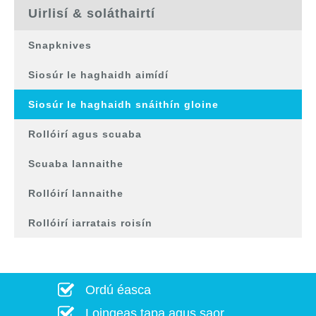
Uirlisí & soláthairtí
Snapknives
Siosúr le haghaidh aimídí
Siosúr le haghaidh snáithín gloine
Rollóirí agus scuaba
Scuaba lannaithe
Rollóirí lannaithe
Rollóirí iarratais roisín
Ordú éasca
Loingeas tapa agus saor