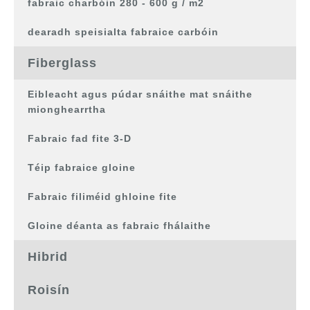
fabraic charbóin 280 - 600 g / m2
dearadh speisialta fabraice carbóin
Fiberglass
Eibleacht agus púdar snáithe mat snáithe
mionghearrtha
Fabraic fad fite 3-D
Téip fabraice gloine
Fabraic filiméid ghloine fite
Gloine déanta as fabraic fhálaithe
Hibrid
Roisín