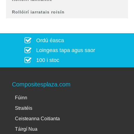
Rollóirí iarratais roisín
Ordú éasca
Loingeas tapa agus saor
100 i stoc
Compositesplaza.com
Fúinn
Straitéis
Ceisteanna Coitianta
Táirgí Nua