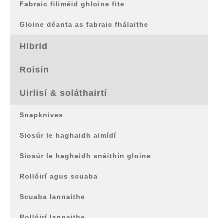
Fabraic filiméid ghloine fite
Gloine déanta as fabraic fhálaithe
Hibrid
Roisín
Uirlisí & soláthairtí
Snapknives
Siosúr le haghaidh aimídí
Siosúr le haghaidh snáithín gloine
Rollóirí agus scuaba
Scuaba lannaithe
Rollóirí lannaithe