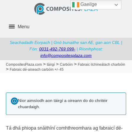
Gaeilge
Menu
Seachadadh Eorpach | Gnó bunaithe san AE, gan aon CBL |
Fón:
0031-492-769 099-
| Ríomhphost:
info@compositesplaza.com
>
>
>
CompositesPlaza.com
táirgí
Carbóin
Fabraic ilchineálach charbóin
>
Fabraic dé-aiseach carbóin +/- 45
Níor aimsíodh aon táirgí a oireann do do chritéir
chuardaigh.
Tá dhá phiopa snáithíní comhthreomhara ag fabraicí dé-