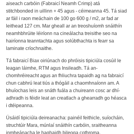
aiseach carbóin (Fabraicí Neamh Crimp) atá
stitchbonded in uillinn + 45 agus - céimeanna 45. Tá siad
ar fáil i raon meáchain de 100 go 600 g / m2, ar fad ar
leithead 127 cm. Mar gheall ar an treoshuíomh snáithín
neamhbhrúite léiríonn na cineálacha treisithe seo na
hairíonna teanntachta agus solúbthachta is fearr sa
laminate críochnaithe.
Tá fabraicí Biax oiriúnach do phróisis tipiciúla cosúil le
leagan láimhe, RTM agus Insileadh. Tá an-
chomhréireacht agus an fhliuchra tapaidh ag na fabraicí
chun cabhrú leat tiús a thógáil a chaomhnaíonn am. A
bhuíochas leis an snáth fuála a chuireann cosc ​​ar dhí-
adhradh is féidir leat an creatlach a ghearradh go héasca
i dtéipeanna.
Úsáidí tipiciúla deireanacha: painéil feithicle, suíocháin,
struchtúir Mara, múnlaí snáithín carbóin, sraitheanna
inmheánacha le haghaidh bileoga cothroma.