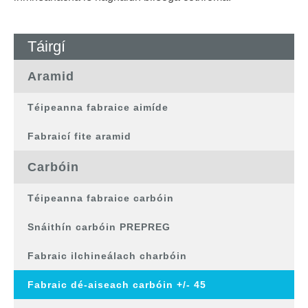
Táirgí
Aramid
Téipeanna fabraice aimíde
Fabraicí fite aramid
Carbóin
Téipeanna fabraice carbóin
Snáithín carbóin PREPREG
Fabraic ilchineálach charbóin
Fabraic dé-aiseach carbóin +/- 45