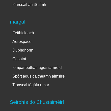
léarscáil an tSuímh
margaí
Feithicleach
Aerospace
Dubhghorm
Cosaint
Iompar bóthair agus iarnróid
Spórt agus caitheamh aimsire
Tionscal tógála umar
Seirbhís do Chustaiméirí