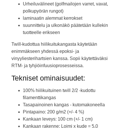
Urheiluvälineet (golfmailojen varret, vavat,
polkupyörän rungot)
laminaatin alemmat kerrokset
suunnittelu ja ulkonäkö päätetään kullekin
tuotteelle erikseen
Twill-kudottua hiilikuitukangasta käytetään
enimmäkseen yhdessä epoksi- ja
vinyyliesterihartsien kanssa. Sopii käytettäväksi
RTM- ja tyhjiöinfuusioprosesseissa.
Tekniset ominaisuudet:
100% hiilikuituinen twill 2/2 -kudottu
filamenttikangas
Tasapainoinen kangas - kutomakoneella
Pintapaino: 200 g/m2 (+/- 4 %)
Kankaan leveys: 100 cm (+/- 1 cm)
Kankaan rakenne: Loimi x kude = 5,0