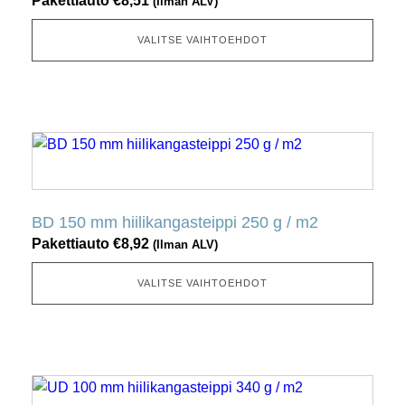
Pakettiauto
€
8,51
(Ilman ALV)
Tämä
vaihtoehto
VALITSE VAIHTOEHDOT
voidaan
valita
tuotesivulta
Tällä
tuotteella
on
useita
BD 150 mm hiilikangasteippi 250 g / m2
muunnelmia.
Pakettiauto
€
8,92
(Ilman ALV)
Tämä
vaihtoehto
VALITSE VAIHTOEHDOT
voidaan
valita
tuotesivulta
Tällä