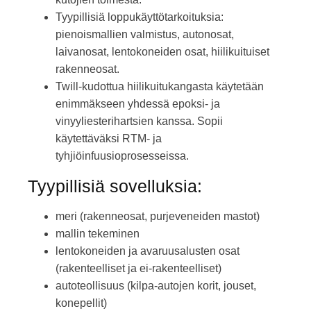
Tyypillisiä loppukäyttötarkoituksia:
pienoismallien valmistus, autonosat,
laivanosat, lentokoneiden osat, hiilikuituiset
rakenneosat.
Twill-kudottua hiilikuitukangasta käytetään
enimmäkseen yhdessä epoksi- ja
vinyyliesterihartsien kanssa. Sopii
käytettäväksi RTM- ja
tyhjiöinfuusioprosesseissa.
Tyypillisiä sovelluksia:
meri (rakenneosat, purjeveneiden mastot)
mallin tekeminen
lentokoneiden ja avaruusalusten osat
(rakenteelliset ja ei-rakenteelliset)
autoteollisuus (kilpa-autojen korit, jouset,
konepellit)