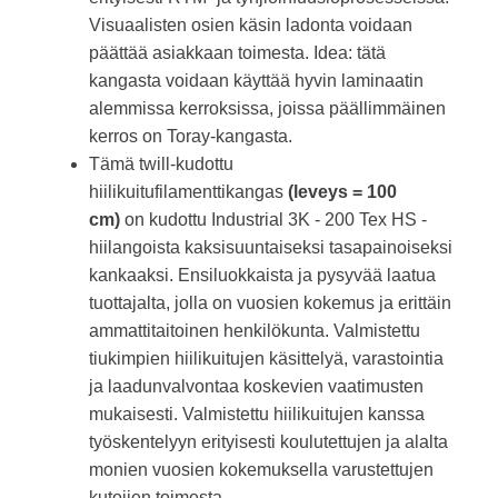
Visuaalisten osien käsin ladonta voidaan
päättää asiakkaan toimesta. Idea: tätä
kangasta voidaan käyttää hyvin laminaatin
alemmissa kerroksissa, joissa päällimmäinen
kerros on Toray-kangasta.
Tämä twill-kudottu
hiilikuitufilamenttikangas
(leveys = 100
cm)
on kudottu Industrial 3K - 200 Tex HS -
hiilangoista kaksisuuntaiseksi tasapainoiseksi
kankaaksi. Ensiluokkaista ja pysyvää laatua
tuottajalta, jolla on vuosien kokemus ja erittäin
ammattitaitoinen henkilökunta. Valmistettu
tiukimpien hiilikuitujen käsittelyä, varastointia
ja laadunvalvontaa koskevien vaatimusten
mukaisesti. Valmistettu hiilikuitujen kanssa
työskentelyyn erityisesti koulutettujen ja alalta
monien vuosien kokemuksella varustettujen
kutojien toimesta.