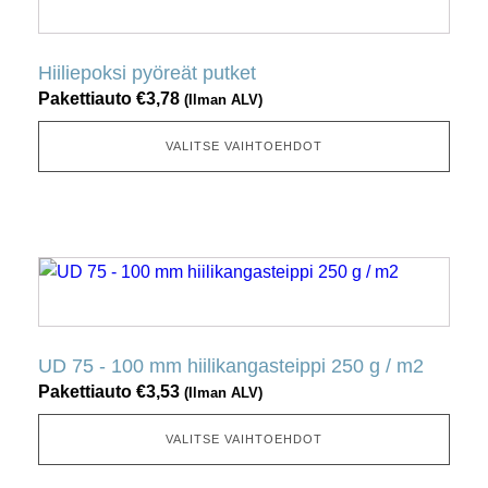
tuotteella
on
useita
Hiiliepoksi pyöreät putket
muunnelmia.
Pakettiauto
€
3,78
(Ilman ALV)
Tämä
vaihtoehto
VALITSE VAIHTOEHDOT
voidaan
valita
tuotesivulta
Tällä
tuotteella
on
useita
UD 75 - 100 mm hiilikangasteippi 250 g / m2
muunnelmia.
Pakettiauto
€
3,53
(Ilman ALV)
Tämä
vaihtoehto
VALITSE VAIHTOEHDOT
voidaan
valita