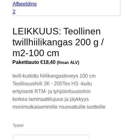
LEIKKUUS: Teollinen
twillhiilikangas 200 g /
m2-100 cm
Pakettiauto
€
18,40
(Ilman ALV)
twill-kudottu hiilikangasleveys 100 cm
Teollisuushiili 3K - 200Tex HS -kuitu
erityisesti RTM- ja tyhjiöinfuusioihin
korkea laminaattilujuus ja jäykkyys
monimutkaisemmille muovattuille tuotteille
Tyyppi