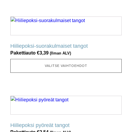
tuotesivulta
Tällä
tuotteella
on
useita
Hiiliepoksi-suorakulmaiset tangot
muunnelmia.
Pakettiauto
€
3,39
(Ilman ALV)
Tämä
vaihtoehto
VALITSE VAIHTOEHDOT
voidaan
valita
tuotesivulta
Tällä
tuotteella
on
useita
Hiiliepoksi pyöreät tangot
muunnelmia.