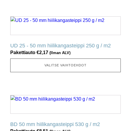
tuotesivulta
Tällä
tuotteella
on
useita
UD 25 - 50 mm hiilikangasteippi 250 g / m2
muunnelmia.
Pakettiauto
€
2,17
(Ilman ALV)
Tämä
vaihtoehto
VALITSE VAIHTOEHDOT
voidaan
valita
tuotesivulta
Tällä
tuotteella
on
useita
BD 50 mm hiilikangasteippi 530 g / m2
muunnelmia.