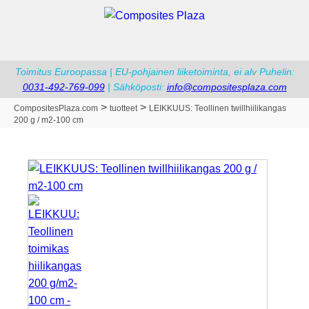
Toimitus Euroopassa | EU-pohjainen liiketoiminta, ei alv Puhelin:
0031-492-769-099
| Sähköposti:
info@compositesplaza.com
>
>
CompositesPlaza.com
tuotteet
LEIKKUUS: Teollinen twillhiilikangas
200 g / m2-100 cm