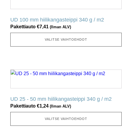
tuotteella
on
useita
UD 100 mm hiilikangasteippi 340 g / m2
muunnelmia.
Pakettiauto
€
7,41
(Ilman ALV)
Tämä
vaihtoehto
VALITSE VAIHTOEHDOT
voidaan
valita
tuotesivulta
Tällä
tuotteella
on
useita
UD 25 - 50 mm hiilikangasteippi 340 g / m2
muunnelmia.
Pakettiauto
€
1,24
(Ilman ALV)
Tämä
vaihtoehto
VALITSE VAIHTOEHDOT
voidaan
valita