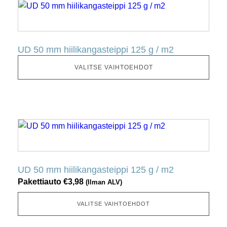
Tällä
tuotteella
on
useita
UD 50 mm hiilikangasteippi 125 g / m2
muunnelmia.
Tämä
VALITSE VAIHTOEHDOT
vaihtoehto
voidaan
valita
tuotesivulta
Tällä
tuotteella
on
useita
UD 50 mm hiilikangasteippi 125 g / m2
muunnelmia.
Pakettiauto
€
3,98
(Ilman ALV)
Tämä
vaihtoehto
VALITSE VAIHTOEHDOT
voidaan
valita