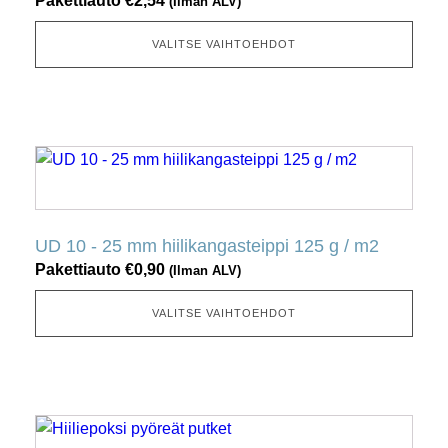
Pakettiauto
€
2,54
(Ilman ALV)
Tämä
vaihtoehto
VALITSE VAIHTOEHDOT
voidaan
valita
tuotesivulta
Tällä
tuotteella
on
useita
UD 10 - 25 mm hiilikangasteippi 125 g / m2
muunnelmia.
Pakettiauto
€
0,90
(Ilman ALV)
Tämä
vaihtoehto
VALITSE VAIHTOEHDOT
voidaan
valita
tuotesivulta
Tällä