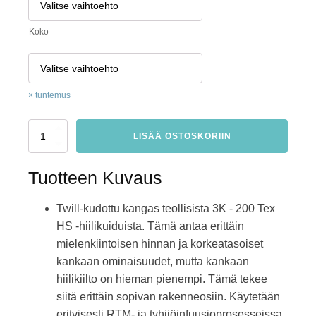
Koko
tuntemus
LEIKKAUS:
LISÄÄ OSTOSKORIIN
Teollinen
twill-
hiilikangas
Tuotteen Kuvaus
200
g/m2-
Twill-kudottu kangas teollisista 3K - 200 Tex
100
cm
HS -hiilikuiduista. Tämä antaa erittäin
mielenkiintoisen hinnan ja korkeatasoiset
kankaan ominaisuudet, mutta kankaan
hiilikiilto on hieman pienempi. Tämä tekee
siitä erittäin sopivan rakenneosiin. Käytetään
erityisesti RTM- ja tyhjiöinfuusioprosesseissa.