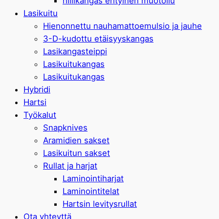
hiilikangas erityinen muotoilu
Lasikuitu
Hienonnettu nauhamattoemulsio ja jauhe
3-D-kudottu etäisyyskangas
Lasikangasteippi
Lasikuitukangas
Lasikuitukangas
Hybridi
Hartsi
Työkalut
Snapknives
Aramidien sakset
Lasikuitun sakset
Rullat ja harjat
Laminointiharjat
Laminointitelat
Hartsin levitysrullat
Ota yhteyttä