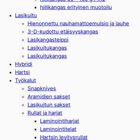
hiilikangas erityinen muotoilu
Lasikuitu
Hienonnettu nauhamattoemulsio ja jauhe
3-D-kudottu etäisyyskangas
Lasikangasteippi
Lasikuitukangas
Lasikuitukangas
Hybridi
Hartsi
Työkalut
Snapknives
Aramidien sakset
Lasikuitun sakset
Rullat ja harjat
Laminointiharjat
Laminointitelat
Hartsin levitysrullat