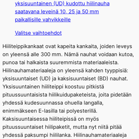
muunnelmia.
yksisuuntainen (UD) kudottu hiilinauha
Tämä
saatavana leveinä 10, 25 ja 50 mm
vaihtoehto
paikallisille vahvikkeille
voidaan
Tällä
Valitse vaihtoehdot
valita
tuotteella
tuotesivulta
Hiiliteippikankaat ovat kapeita kankaita, joiden leveys
on
on yleensä alle 300 mm. Nämä nauhat voidaan kutoa,
useita
punoa tai halkaista suuremmista materiaaleista.
muunnelmia.
Hiilinauhamateriaaleja on yleensä kahden tyyppisiä:
Tämä
yksisuuntaiset (UD) ja kaksisuuntaiset (BD) nauhat.
vaihtoehto
Yksisuuntainen hiiliteippi koostuu pitkistä
voidaan
pituussuuntaisista hiilikuidupaketeista, joita pidetään
valita
yhdessä kudesuunnassa ohuella langalla,
tuotesivulta
enimmäkseen E-lasilla tai polyesterillä.
Kaksisuuntaisessa hiiliteipissä on myös
pituussuuntaiset hiilipaketit, mutta nyt niitä pitää
yhdessä paksumpi hiililanka. Hiilinauhamateriaaleja