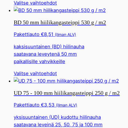
Tällä
Valitse vaihtoehdot
tuotteella
on
BD 50 mm hiilikangasteippi 530 g / m2
useita
muunnelmia.
Pakettiauto
€
8,51
(Ilman ALV)
Tämä
kaksisuuntainen (BD) hiilinauha
vaihtoehto
saatavana leveytenä 50 mm
voidaan
paikallisille vahvikkeille
valita
tuotesivulta
Tällä
Valitse vaihtoehdot
tuotteella
on
UD 75 - 100 mm hiilikangasteippi 250 g / m2
useita
muunnelmia.
Pakettiauto
€
3,53
(Ilman ALV)
Tämä
yksisuuntainen (UD) kudottu hiilinauha
vaihtoehto
saatavana leveinä 25, 50, 75 ja 100 mm
voidaan