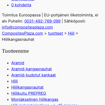
0 kohdetta
Toimitus Euroopassa | EU-pohjainen liiketoiminta, ei
alv Puhelin:
0031-492-769-099
| Sähköposti:
info@compositesplaza.com
CompositesPlaza.com
>
tuotteet
>
Hiili
>
Hiilikangasnauhat
Tuotteemme
Aramid
Aramid-kangasnauhat
Aramid-kudotut kankaat
Hiili
Hiilikangasnauhat
Hiilikuitu PREPREG
Moniakselinen hiilikangas