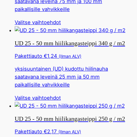
saatavana leveinä 75 mm ja 100 mm
voidaan
paikallisille vahvikkeille
valita
tuotesivulta
Tällä
Valitse vaihtoehdot
tuotteella
on
UD 25 - 50 mm hiilikangasteippi 340 g / m2
useita
muunnelmia.
Pakettiauto
€
1,24
(Ilman ALV)
Tämä
yksisuuntainen (UD) kudottu hiilinauha
vaihtoehto
saatavana leveinä 25 mm ja 50 mm
voidaan
paikallisille vahvikkeille
valita
tuotesivulta
Tällä
Valitse vaihtoehdot
tuotteella
on
UD 25 - 50 mm hiilikangasteippi 250 g / m2
useita
muunnelmia.
Pakettiauto
€
2,17
(Ilman ALV)