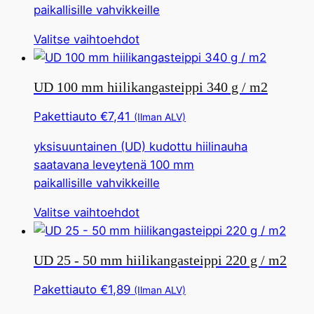
paikallisille vahvikkeille
valita
tuotesivulta
Tällä
Valitse vaihtoehdot
tuotteella
on
UD 100 mm hiilikangasteippi 340 g / m2
useita
muunnelmia.
Pakettiauto
€
7,41
(Ilman ALV)
Tämä
yksisuuntainen (UD) kudottu hiilinauha
vaihtoehto
saatavana leveytenä 100 mm
voidaan
paikallisille vahvikkeille
valita
tuotesivulta
Tällä
Valitse vaihtoehdot
tuotteella
on
UD 25 - 50 mm hiilikangasteippi 220 g / m2
useita
muunnelmia.
Pakettiauto
€
1,89
(Ilman ALV)
Tämä