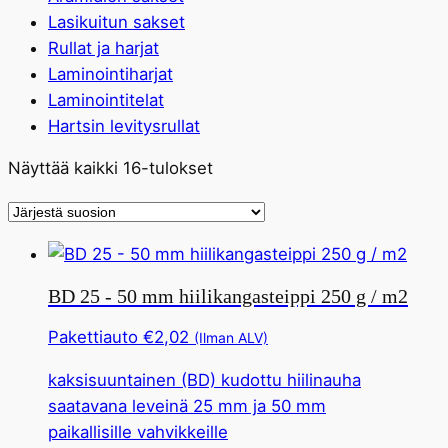
Lasikuitun sakset
Rullat ja harjat
Laminointiharjat
Laminointitelat
Hartsin levitysrullat
Lajiteltu
Näyttää kaikki 16-tulokset
suosion
mukaan
BD 25 - 50 mm hiilikangasteippi 250 g / m2
Pakettiauto
€
2,02
(Ilman ALV)
kaksisuuntainen (BD) kudottu hiilinauha
saatavana leveinä 25 mm ja 50 mm
paikallisille vahvikkeille