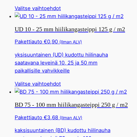
Tällä
Valitse vaihtoehdot
tuotteella
on
UD 10 - 25 mm hiilikangasteippi 125 g / m2
useita
muunnelmia.
Pakettiauto
€
0,90
(Ilman ALV)
Tämä
yksisuuntainen (UD) kudottu hiilinauha
vaihtoehto
saatavana leveinä 10, 25 ja 50 mm
voidaan
paikallisille vahvikkeille
valita
tuotesivulta
Tällä
Valitse vaihtoehdot
tuotteella
on
BD 75 - 100 mm hiilikangasteippi 250 g / m2
useita
muunnelmia.
Pakettiauto
€
3,68
(Ilman ALV)
Tämä
kaksisuuntainen (BD) kudottu hiilinauha
vaihtoehto