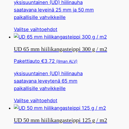
yksisuuntainen (UD) hiilinauha
vaihtoehto
saatavana leveinä 25 mm ja 50 mm
voidaan
paikallisille vahvikkeille
valita
tuotesivulta
Tällä
Valitse vaihtoehdot
tuotteella
on
UD 65 mm hiilikangasteippi 300 g / m2
useita
muunnelmia.
Pakettiauto
€
3,72
(Ilman ALV)
Tämä
yksisuuntainen (UD) hiilinauha
vaihtoehto
saatavana leveytenä 65 mm
voidaan
paikallisille vahvikkeille
valita
tuotesivulta
Tällä
Valitse vaihtoehdot
tuotteella
on
UD 50 mm hiilikangasteippi 125 g / m2
useita