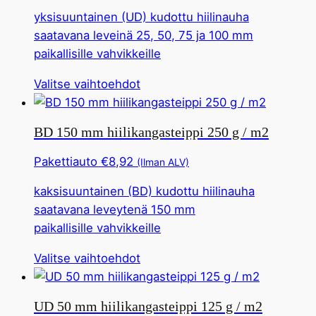
Tämä
yksisuuntainen (UD) kudottu hiilinauha
vaihtoehto
saatavana leveinä 25, 50, 75 ja 100 mm
voidaan
paikallisille vahvikkeille
valita
tuotesivulta
Tällä
Valitse vaihtoehdot
tuotteella
on
BD 150 mm hiilikangasteippi 250 g / m2
useita
muunnelmia.
Pakettiauto
€
8,92
(Ilman ALV)
Tämä
kaksisuuntainen (BD) kudottu hiilinauha
vaihtoehto
saatavana leveytenä 150 mm
voidaan
paikallisille vahvikkeille
valita
tuotesivulta
Tällä
Valitse vaihtoehdot
tuotteella
on
UD 50 mm hiilikangasteippi 125 g / m2
useita