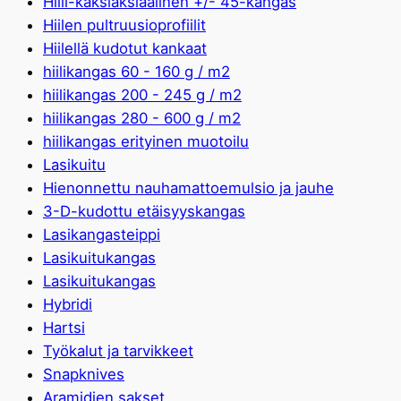
Hiili-kaksiaksiaalinen +/- 45-kangas
Hiilen pultruusioprofiilit
Hiilellä kudotut kankaat
hiilikangas 60 - 160 g / m2
hiilikangas 200 - 245 g / m2
hiilikangas 280 - 600 g / m2
hiilikangas erityinen muotoilu
Lasikuitu
Hienonnettu nauhamattoemulsio ja jauhe
3-D-kudottu etäisyyskangas
Lasikangasteippi
Lasikuitukangas
Lasikuitukangas
Hybridi
Hartsi
Työkalut ja tarvikkeet
Snapknives
Aramidien sakset