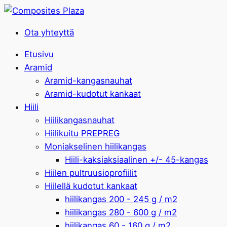
Ota yhteyttä
Etusivu
Aramid
Aramid-kangasnauhat
Aramid-kudotut kankaat
Hiili
Hiilikangasnauhat
Hiilikuitu PREPREG
Moniakselinen hiilikangas
Hiili-kaksiaksiaalinen +/- 45-kangas
Hiilen pultruusioprofiilit
Hiilellä kudotut kankaat
hiilikangas 200 - 245 g / m2
hiilikangas 280 - 600 g / m2
hiilikangas 60 - 160 g / m2