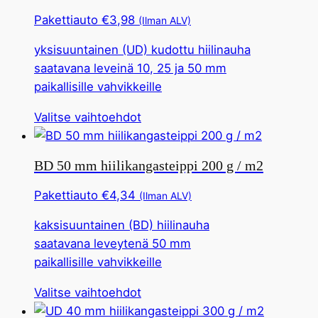
muunnelmia.
Pakettiauto
€
3,98
(Ilman ALV)
Tämä
yksisuuntainen (UD) kudottu hiilinauha
vaihtoehto
saatavana leveinä 10, 25 ja 50 mm
voidaan
paikallisille vahvikkeille
valita
tuotesivulta
Tällä
Valitse vaihtoehdot
tuotteella
on
BD 50 mm hiilikangasteippi 200 g / m2
useita
muunnelmia.
Pakettiauto
€
4,34
(Ilman ALV)
Tämä
kaksisuuntainen (BD) hiilinauha
vaihtoehto
saatavana leveytenä 50 mm
voidaan
paikallisille vahvikkeille
valita
tuotesivulta
Tällä
Valitse vaihtoehdot
tuotteella