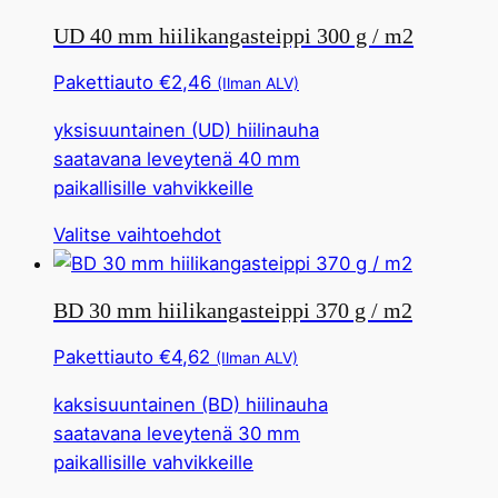
on
UD 40 mm hiilikangasteippi 300 g / m2
useita
muunnelmia.
Pakettiauto
€
2,46
(Ilman ALV)
Tämä
yksisuuntainen (UD) hiilinauha
vaihtoehto
saatavana leveytenä 40 mm
voidaan
paikallisille vahvikkeille
valita
tuotesivulta
Tällä
Valitse vaihtoehdot
tuotteella
on
BD 30 mm hiilikangasteippi 370 g / m2
useita
muunnelmia.
Pakettiauto
€
4,62
(Ilman ALV)
Tämä
kaksisuuntainen (BD) hiilinauha
vaihtoehto
saatavana leveytenä 30 mm
voidaan
paikallisille vahvikkeille
valita
tuotesivulta