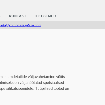
KONTAKT
0 ESEMED
:
info@compositesplaza.com
umiiniumdetailide väljavahetamine võttis
otmiseks on välja töötatud spetsiaalsed
petsifikatsioonidele. Tüüpilised tooted on