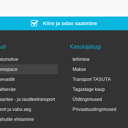
Kiire ja odav saatmine
rud
Kasutajatugi
tomotive
tellimine
erospace
Makse
evastik
Transport TASUTA
itseväe
Tagastage kaup
antee - ja raudteetransport
Üldtingimused
ort ja vaba aeg
Privaatsustingimused
hutite ehitamine