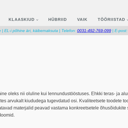
KLAASKIUD
HÜBRIID
VAIK
TÖÖRIISTAD
| EL-i põhine äri, käibemaksuta | Telefon:
0031-492-769-099
| E-post
ine oleks nii oluline kui lennundustööstuses. Ehkki teras- ja al
es arvukalt kiududega tugevdatud osi. Kvaliteetsete toodete to
tatavad materjalid peavad vastama konkreetsetele õhusõidukite s
doomid.