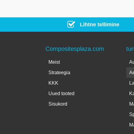
Lihtne tellimine
Compositesplaza.com
tu
Meist
Au
Strateegia
A
KKK
La
Uued tooted
Ka
Sisukord
Ma
Sp
Ma