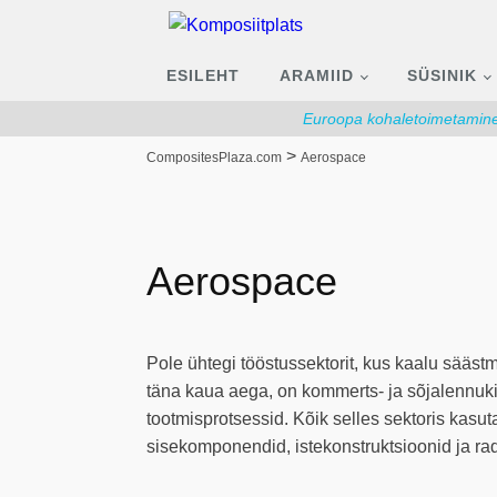
ESILEHT
ARAMIID
SÜSINIK
Euroopa kohaletoimetamine 
>
CompositesPlaza.com
Aerospace
Aerospace
Pole ühtegi tööstussektorit, kus kaalu säästm
täna kaua aega, on kommerts- ja sõjalennukit
tootmisprotsessid. Kõik selles sektoris kasu
sisekomponendid, istekonstruktsioonid ja ra