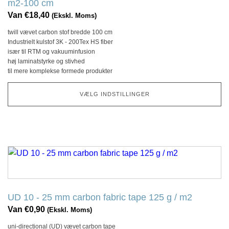
m2-100 cm
Denne
Van
€
18,40
(Ekskl. Moms)
mulighed
twill vævet carbon stof bredde 100 cm
kan
Industrielt kulstof 3K - 200Tex HS fiber
vælges
især til RTM og vakuuminfusion
på
høj laminatstyrke og stivhed
til mere komplekse formede produkter
produktsiden
VÆLG INDSTILLINGER
Dette
produkt
har
flere
UD 10 - 25 mm carbon fabric tape 125 g / m2
variationer.
Van
€
0,90
(Ekskl. Moms)
Denne
uni-directional (UD) vævet carbon tape
mulighed