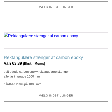
på
VÆLG INDSTILLINGER
produktsiden
Dette
produkt
har
flere
Rektangulære stænger af carbon epoxy
variationer.
Van
€
3,39
(Ekskl. Moms)
Denne
pultrudede carbon epoxy rektangulære stænger
mulighed
alle fås i længde 1000 mm
kan
hårdhed 2 mm på 1000 mm
vælges
på
VÆLG INDSTILLINGER
produktsiden