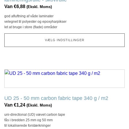
variationer.
Van
€
6,88
(Ekskl. Moms)
Denne
god afluftning af våde laminater
mulighed
velegnet til polyester og epoxyharpikser
kan
let at bruge i store (flade) områder
vælges
på
VÆLG INDSTILLINGER
produktsiden
Dette
produkt
har
flere
UD 25 - 50 mm carbon fabric tape 340 g / m2
variationer.
Van
€
1,24
(Ekskl. Moms)
Denne
uni-directional (UD) vævet carbon tape
mulighed
fås i bredden 25 mm og 50 mm
kan
til lokaliserede forstærkninger