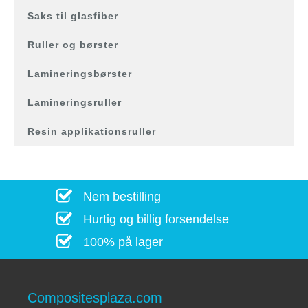
Saks til glasfiber
Ruller og børster
Lamineringsbørster
Lamineringsruller
Resin applikationsruller
Nem bestilling
Hurtig og billig forsendelse
100% på lager
Compositesplaza.com