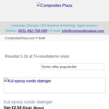
Levering i Europa | EU-baseret forretning, ingen moms |
Telefon:
0031-492-769-099
| E-mail:
info@compositesplaza.com
>
CompositesPlaza.com
Butik
Sorteret
Resultat 1-16 af 74-resultaterne vises
efter
popularitet
Dette
produkt
har
flere
Kul epoxy runde stænger
variationer.
Van
€
2,54
(Ekskl. Moms)