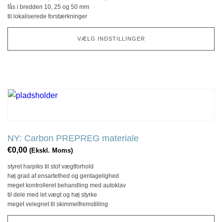
fås i bredden 10, 25 og 50 mm
kan
til lokaliserede forstærkninger
vælges
på
VÆLG INDSTILLINGER
produktsiden
NY: Carbon PREPREG materiale
€
0,00
(Ekskl. Moms)
styret harpiks til stof vægtforhold
høj grad af ensartethed og gentagelighed
meget kontrolleret behandling med autoklav
til dele med let vægt og høj styrke
meget velegnet til skimmelfremstilling