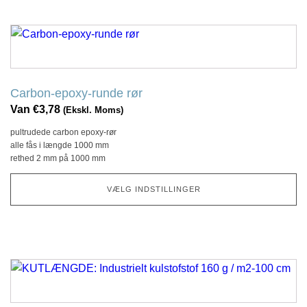
Dette
produkt
har
flere
Carbon-epoxy-runde rør
variationer.
Van
€
3,78
(Ekskl. Moms)
Denne
pultrudede carbon epoxy-rør
mulighed
alle fås i længde 1000 mm
kan
rethed 2 mm på 1000 mm
vælges
på
VÆLG INDSTILLINGER
produktsiden
Dette
produkt
har