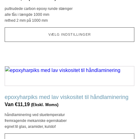
Denne
pultrudede carbon epoxy runde stænger
mulighed
alle fås i længde 1000 mm
kan
rethed 2 mm på 1000 mm
vælges
på
VÆLG INDSTILLINGER
produktsiden
Dette
produkt
har
flere
epoxyharpiks med lav viskositet til håndlaminering
variationer.
Van
€
11,19
(Ekskl. Moms)
Denne
håndlaminering ved stuetemperatur
mulighed
fremragende mekaniske egenskaber
kan
egnet til glas, aramider, kulstof
vælges