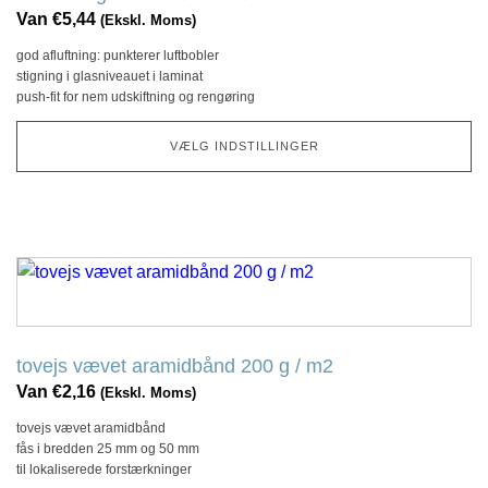
variationer.
Van
€
5,44
(Ekskl. Moms)
Denne
god afluftning: punkterer luftbobler
mulighed
stigning i glasniveauet i laminat
kan
push-fit for nem udskiftning og rengøring
vælges
på
VÆLG INDSTILLINGER
produktsiden
Dette
produkt
har
flere
tovejs vævet aramidbånd 200 g / m2
variationer.
Van
€
2,16
(Ekskl. Moms)
Denne
tovejs vævet aramidbånd
mulighed
fås i bredden 25 mm og 50 mm
kan
til lokaliserede forstærkninger
vælges