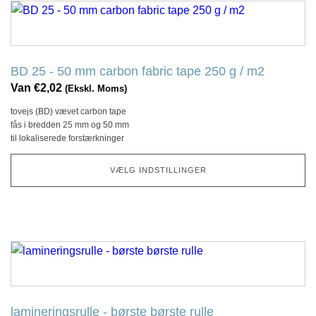
Dette
produkt
har
flere
BD 25 - 50 mm carbon fabric tape 250 g / m2
variationer.
Van
€
2,02
(Ekskl. Moms)
Denne
tovejs (BD) vævet carbon tape
mulighed
fås i bredden 25 mm og 50 mm
kan
til lokaliserede forstærkninger
vælges
på
VÆLG INDSTILLINGER
produktsiden
Dette
produkt
har
flere
lamineringsrulle - børste børste rulle