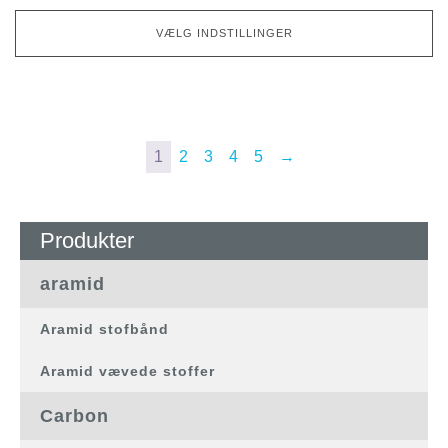
vælges
på
VÆLG INDSTILLINGER
produktsiden
1
2
3
4
5
→
Produkter
aramid
Aramid stofbånd
Aramid vævede stoffer
Carbon