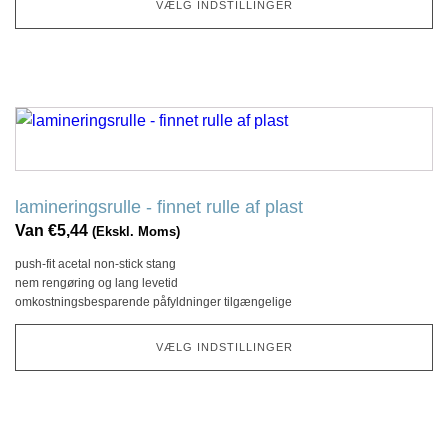
på
VÆLG INDSTILLINGER
produktsiden
Dette
produkt
har
flere
lamineringsrulle - finnet rulle af plast
variationer.
Van
€
5,44
(Ekskl. Moms)
Denne
push-fit acetal non-stick stang
mulighed
nem rengøring og lang levetid
kan
omkostningsbesparende påfyldninger tilgængelige
vælges
på
VÆLG INDSTILLINGER
produktsiden