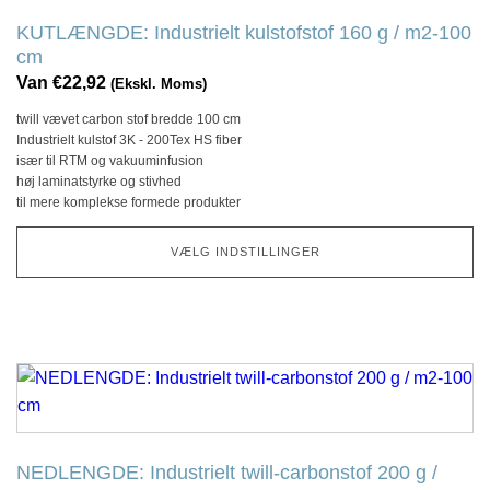
flere
KUTLÆNGDE: Industrielt kulstofstof 160 g / m2-100
variationer.
cm
Denne
Van
€
22,92
(Ekskl. Moms)
mulighed
twill vævet carbon stof bredde 100 cm
kan
Industrielt kulstof 3K - 200Tex HS fiber
vælges
især til RTM og vakuuminfusion
på
høj laminatstyrke og stivhed
til mere komplekse formede produkter
produktsiden
VÆLG INDSTILLINGER
Dette
produkt
har
flere
NEDLENGDE: Industrielt twill-carbonstof 200 g /
variationer.