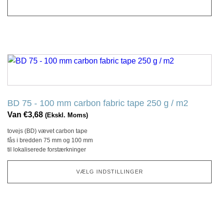
FØJ TIL INDKØBSKURV
Dette
produkt
har
flere
BD 75 - 100 mm carbon fabric tape 250 g / m2
variationer.
Van
€
3,68
(Ekskl. Moms)
Denne
tovejs (BD) vævet carbon tape
mulighed
fås i bredden 75 mm og 100 mm
kan
til lokaliserede forstærkninger
vælges
på
VÆLG INDSTILLINGER
produktsiden