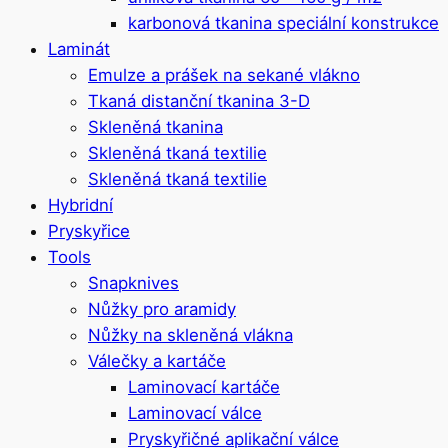
karbonová tkanina speciální konstrukce
Laminát
Emulze a prášek na sekané vlákno
Tkaná distanční tkanina 3-D
Skleněná tkanina
Skleněná tkaná textilie
Skleněná tkaná textilie
Hybridní
Pryskyřice
Tools
Snapknives
Nůžky pro aramidy
Nůžky na skleněná vlákna
Válečky a kartáče
Laminovací kartáče
Laminovací válce
Pryskyřičné aplikační válce