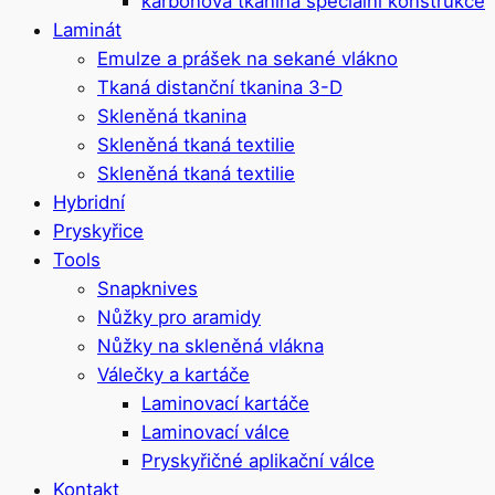
karbonová tkanina speciální konstrukce
Laminát
Emulze a prášek na sekané vlákno
Tkaná distanční tkanina 3-D
Skleněná tkanina
Skleněná tkaná textilie
Skleněná tkaná textilie
Hybridní
Pryskyřice
Tools
Snapknives
Nůžky pro aramidy
Nůžky na skleněná vlákna
Válečky a kartáče
Laminovací kartáče
Laminovací válce
Pryskyřičné aplikační válce
Kontakt