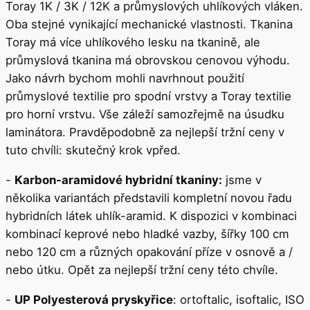
Toray 1K / 3K / 12K a průmyslových uhlíkových vláken.
Oba stejné vynikající mechanické vlastnosti. Tkanina
Toray má více uhlíkového lesku na tkanině, ale
průmyslová tkanina má obrovskou cenovou výhodu.
Jako návrh bychom mohli navrhnout použití
průmyslové textilie pro spodní vrstvy a Toray textilie
pro horní vrstvu. Vše záleží samozřejmě na úsudku
laminátora. Pravděpodobně za nejlepší tržní ceny v
tuto chvíli: skutečný krok vpřed.
-
Karbon-aramidové hybridní tkaniny:
jsme v
několika variantách představili kompletní novou řadu
hybridních látek uhlík-aramid. K dispozici v kombinaci
kombinací keprové nebo hladké vazby, šířky 100 cm
nebo 120 cm a různých opakování příze v osnově a /
nebo útku. Opět za nejlepší tržní ceny této chvíle.
-
UP Polyesterová pryskyřice
: ortoftalic, isoftalic, ISO