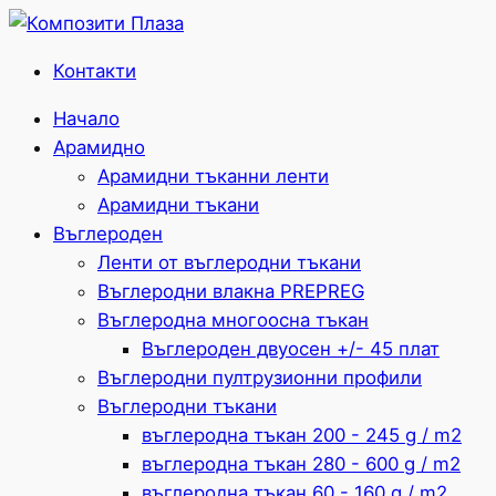
Контакти
Начало
Арамидно
Арамидни тъканни ленти
Арамидни тъкани
Въглероден
Ленти от въглеродни тъкани
Въглеродни влакна PREPREG
Въглеродна многоосна тъкан
Въглероден двуосен +/- 45 плат
Въглеродни пултрузионни профили
Въглеродни тъкани
въглеродна тъкан 200 - 245 g / m2
въглеродна тъкан 280 - 600 g / m2
въглеродна тъкан 60 - 160 g / m2