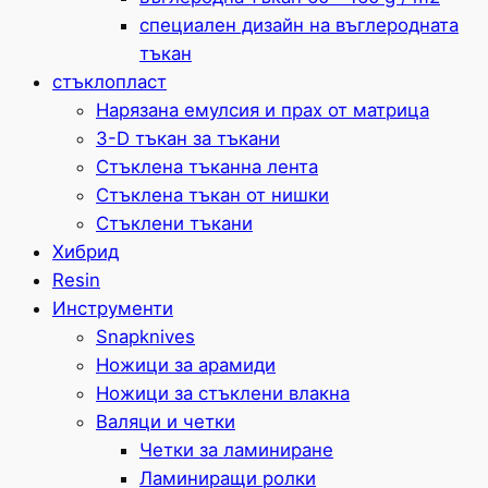
специален дизайн на въглеродната
тъкан
стъклопласт
Нарязана емулсия и прах от матрица
3-D тъкан за тъкани
Стъклена тъканна лента
Стъклена тъкан от нишки
Стъклени тъкани
Хибрид
Resin
Инструменти
Snapknives
Ножици за арамиди
Ножици за стъклени влакна
Валяци и четки
Четки за ламиниране
Ламиниращи ролки