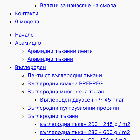
Валяци за нанасяне на смола
Контакти
0 модела
Начало
Арамидно
Арамидни тъканни ленти
Арамидни тъкани
Въглероден
Ленти от въглеродни тъкани
Въглеродни влакна PREPREG
Въглеродна многоосна тъкан
Въглероден двуосен +/- 45 плат
Въглеродни пултрузионни профили
Въглеродни тъкани
въглеродна тъкан 200 - 245 g / m2
въглеродна тъкан 280 - 600 g / m2