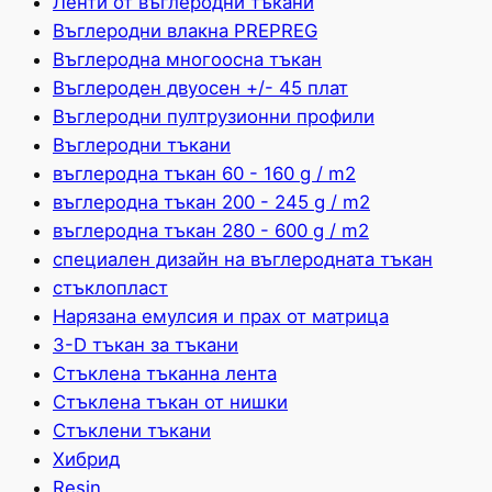
Ленти от въглеродни тъкани
Въглеродни влакна PREPREG
Въглеродна многоосна тъкан
Въглероден двуосен +/- 45 плат
Въглеродни пултрузионни профили
Въглеродни тъкани
въглеродна тъкан 60 - 160 g / m2
въглеродна тъкан 200 - 245 g / m2
въглеродна тъкан 280 - 600 g / m2
специален дизайн на въглеродната тъкан
стъклопласт
Нарязана емулсия и прах от матрица
3-D тъкан за тъкани
Стъклена тъканна лента
Стъклена тъкан от нишки
Стъклени тъкани
Хибрид
Resin