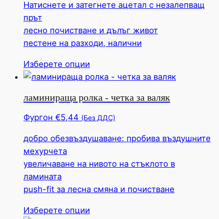
Натиснете и затегнете ацетал с незалепващ
прът
лесно почистване и дълъг живот
пестене на разходи, налични
Този
Изберете опции
продукт
има
ламинираща ролка - четка за валяк
няколко
вариации.
Фургон
€
5,44
(Без ДДС)
Тази
добро обезвъздушаване: пробива въздушните
опция
мехурчета
може
увеличаване на нивото на стъклото в
да
ламината
бъде
push-fit за лесна смяна и почистване
избрана
на
Този
Изберете опции
продуктовата