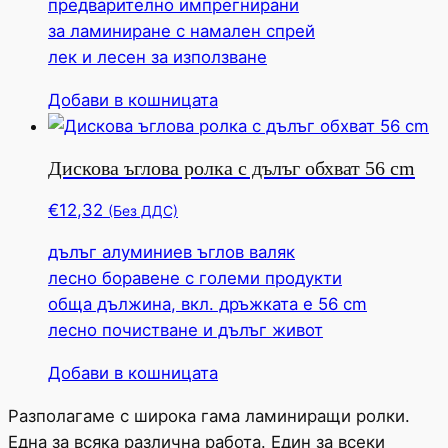
предварително импрегнирани
може
за ламиниране с намален спрей
да
лек и лесен за използване
бъде
избрана
Добави в кошницата
на
продуктовата
страница
Дискова ъглова ролка с дълъг обхват 56 cm
€
12,32
(Без ДДС)
дълъг алуминиев ъглов валяк
лесно боравене с големи продукти
обща дължина, вкл. дръжката е 56 cm
лесно почистване и дълъг живот
Добави в кошницата
Разполагаме с широка гама ламиниращи ролки.
Една за всяка различна работа. Един за всеки