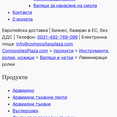
Валяци за нанасяне на смола
Контакти
0 модела
Европейска доставка | Бизнес, базиран в ЕС, без
ДДС | Телефон:
0031-492-769-099
| Електронна
поща:
info@compositesplaza.com
CompositesPlaza.com
>
продукти
>
Инструменти,
ролки, ножици
>
Валяци и четки
>
Ламиниращи
ролки
Продукти
Арамидно
Арамидни тъканни ленти
Арамидни тъкани
Въглероден