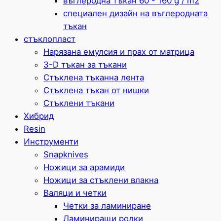
въглеродна тъкан 60 - 160 g / m2
специален дизайн на въглеродната
тъкан
стъклопласт
Нарязана емулсия и прах от матрица
3-D тъкан за тъкани
Стъклена тъканна лента
Стъклена тъкан от нишки
Стъклени тъкани
Хибрид
Resin
Инструменти
Snapknives
Ножици за арамиди
Ножици за стъклени влакна
Валяци и четки
Четки за ламиниране
Ламиниращи ролки