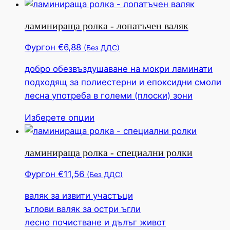
продукт
страница
има
ламинираща ролка - лопатъчен валяк
няколко
вариации.
Фургон
€
6,88
(Без ДДС)
Тази
добро обезвъздушаване на мокри ламинати
опция
подходящ за полиестерни и епоксидни смоли
може
лесна употреба в големи (плоски) зони
да
бъде
Този
Изберете опции
избрана
продукт
на
има
продуктовата
ламинираща ролка - специални ролки
няколко
страница
вариации.
Фургон
€
11,56
(Без ДДС)
Тази
валяк за извити участъци
опция
ъглови валяк за остри ъгли
може
лесно почистване и дълъг живот
да