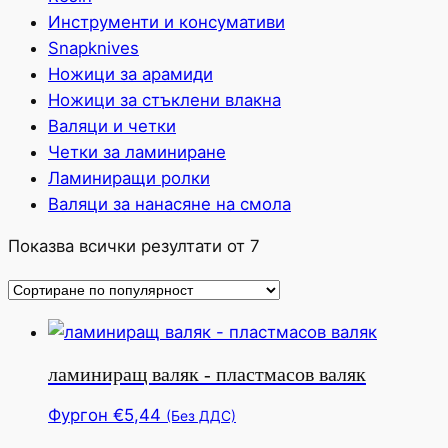
Инструменти и консумативи
Snapknives
Ножици за арамиди
Ножици за стъклени влакна
Валяци и четки
Четки за ламиниране
Ламиниращи ролки
Валяци за нанасяне на смола
Сортирани
Показва всички резултати от 7
по
популярност
ламиниращ валяк - пластмасов валяк
Фургон
€
5,44
(Без ДДС)