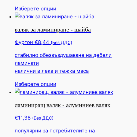
бъде
Този
Изберете опции
избрана
продукт
на
има
продуктовата
валяк за ламиниране - шайба
няколко
страница
вариации.
Фургон
€
8,44
(Без ДДС)
Тази
стабилно обезвъздушаване на дебели
опция
ламинати
може
налични в лека и тежка маса
да
бъде
Този
Изберете опции
избрана
продукт
на
има
продуктовата
ламиниращ валяк - алуминиев валяк
няколко
страница
вариации.
€
11,38
(Без ДДС)
Тази
популярни за потребителите на
опция